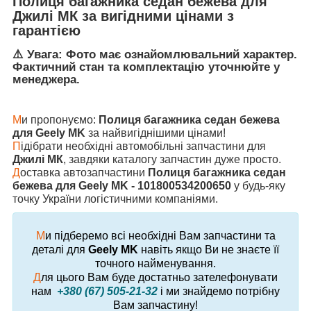
Полиця багажника седан бежева
для
Джилі МК
за вигідними цінами з
гарантією
⚠️ Увага: Фото має ознайомлювальний характер.
Фактичний стан та комплектацію уточнюйте у
менеджера.
М
и пропонуємо:
Полиця багажника седан бежева
для Geely MK
за найвигіднішими цінами!
П
ідібрати необхідні автомобільні запчастини для
Джилі МК
, завдяки каталогу запчастин дуже просто.
Д
оставка автозапчастини
Полиця багажника седан
бежева для Geely MK - 101800534200650
у будь-яку
точку України логістичними компаніями.
М
и підберемо всі необхідні Вам запчастини та
деталі для
Geely MK
навіть якщо Ви не знаєте її
точного найменування.
Д
ля цього Вам буде достатньо зателефонувати
нам
+380 (67) 505-21-32
і ми знайдемо потрібну
Вам запчастину!