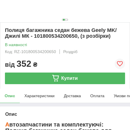
Полиця багажника седан бежева Geely MK/
Джилі МК - 101800534200650, (з розбірки)
В наявності
Код: RZ-101800534200650
Роздріб
352
від
₴
Купити
Опис
Характеристики
Доставка
Оплата
Умови п
Опис
А
втозапчастини та комплектуючі: