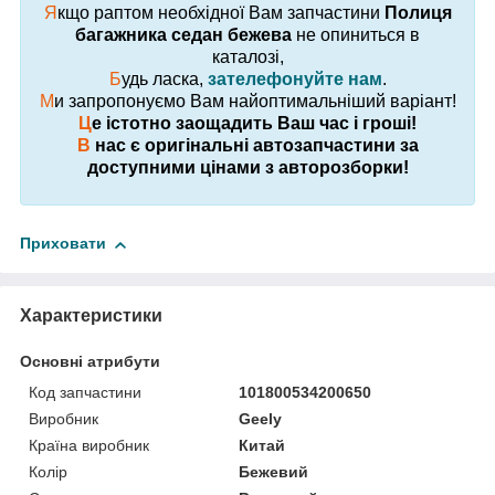
Я
кщо раптом необхідної Вам запчастини
Полиця
багажника седан бежева
не опиниться в
каталозі,
Б
удь ласка,
зателефонуйте нам
.
М
и запропонуємо Вам найоптимальніший варіант!
Ц
е істотно заощадить Ваш час і гроші!
В
нас є оригінальні автозапчастини за
доступними цінами з авторозборки!
Приховати
Характеристики
Основні атрибути
Код запчастини
101800534200650
Виробник
Geely
Країна виробник
Китай
Колір
Бежевий