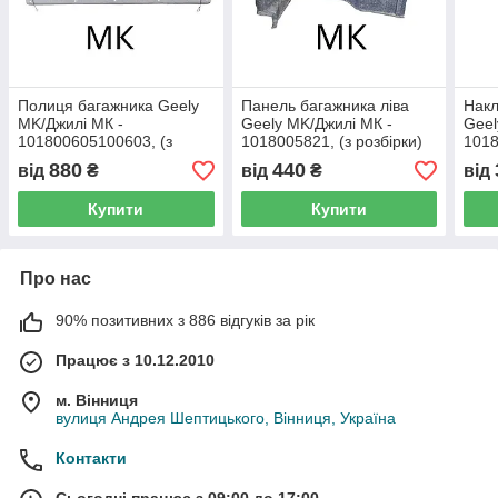
Полиця багажника Geely
Панель багажника ліва
Накл
MK/Джилі МК -
Geely MK/Джилі МК -
Geel
101800605100603, (з
1018005821, (з розбірки)
1018
розбірки)
розб
880
440
від
₴
від
₴
від
Купити
Купити
Про нас
90% позитивних з 886 відгуків за рік
Працює з 10.12.2010
м. Вінниця
вулиця Андрея Шептицького, Вінниця, Україна
Контакти