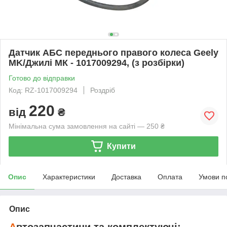
Датчик АБС переднього правого колеса Geely
MK/Джилі МК - 1017009294, (з розбірки)
Готово до відправки
Код: RZ-1017009294
Роздріб
220
від
₴
Мінімальна сума замовлення на сайті — 250 ₴
Купити
Опис
Характеристики
Доставка
Оплата
Умови п
Опис
А
втозапчастини та комплектуючі: