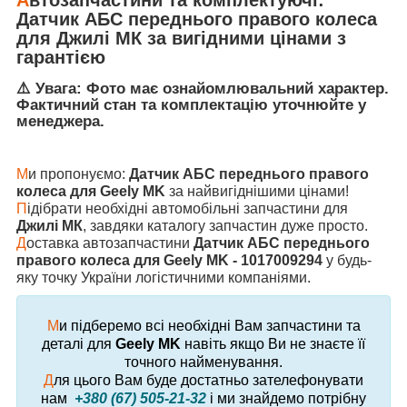
Датчик АБС переднього правого колеса
для
Джилі МК
за вигідними цінами з
гарантією
⚠️ Увага: Фото має ознайомлювальний характер.
Фактичний стан та комплектацію уточнюйте у
менеджера.
М
и пропонуємо:
Датчик АБС переднього правого
колеса для Geely MK
за найвигіднішими цінами!
П
ідібрати необхідні автомобільні запчастини для
Джилі МК
, завдяки каталогу запчастин дуже просто.
Д
оставка автозапчастини
Датчик АБС переднього
правого колеса для Geely MK - 1017009294
у будь-
яку точку України логістичними компаніями.
М
и підберемо всі необхідні Вам запчастини та
деталі для
Geely MK
навіть якщо Ви не знаєте її
точного найменування.
Д
ля цього Вам буде достатньо зателефонувати
нам
+380 (67) 505-21-32
і ми знайдемо потрібну