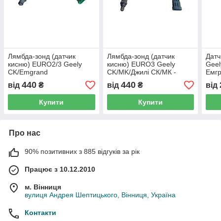
Лямбда-зонд (датчик
Лямбда-зонд (датчик
Датч
кисню) EURO2/3 Geely
кисню) EURO3 Geely
Geel
CK/Emgrand
CK/MK/Джилі СК/МК -
Емгр
EC7/MK/SL/FC/Джилі СК/
2150020006, (з розбірки)
1067
440
440
від
₴
від
₴
від
Емгранд ЕЦ7/МК/СЛ/ФЦ -
1086001114, (з розбірки)
Купити
Купити
Про нас
90% позитивних з 885 відгуків за рік
Працює з 10.12.2010
м. Вінниця
вулиця Андрея Шептицького, Вінниця, Україна
Контакти