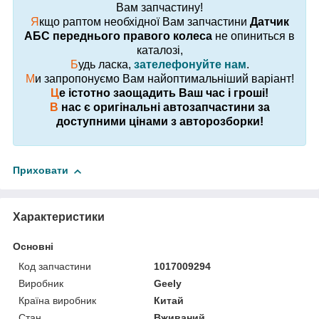
Вам запчастину!
Я
кщо раптом необхідної Вам запчастини
Датчик
АБС переднього правого колеса
не опиниться в
каталозі,
Б
удь ласка,
зателефонуйте нам
.
М
и запропонуємо Вам найоптимальніший варіант!
Ц
е істотно заощадить Ваш час і гроші!
В
нас є оригінальні автозапчастини за
доступними цінами з авторозборки!
Приховати
Характеристики
Основні
Код запчастини
1017009294
Виробник
Geely
Країна виробник
Китай
Стан
Вживаний