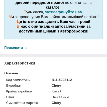
дверей передньої правої
не опиниться в
каталозі,
Б
удь ласка,
зателефонуйте нам
.
М
и запропонуємо Вам найоптимальніший варіант!
Ц
е істотно заощадить Ваш час і гроші!
В
нас є оригінальні автозапчастини за
доступними цінами з авторозборки!
Приховати
Характеристики
Основні
Код запчастини
B11-5203112
Виробник
Chery
Країна виробник
Китай
Стан
Вживаний
Сумісність з маркою
Chery