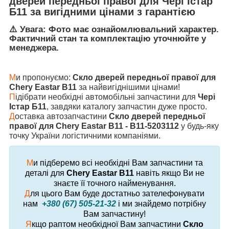
дверей передньої правої
для
Чері Істар
Б11
за вигідними цінами з гарантією
⚠️ Увага: Фото має ознайомлювальний характер.
Фактичний стан та комплектацію уточнюйте у
менеджера.
М
и пропонуємо:
Скло дверей передньої правої для
Chery Eastar B11
за найвигіднішими цінами!
П
ідібрати необхідні автомобільні запчастини для
Чері
Істар Б11
, завдяки каталогу запчастин дуже просто.
Д
оставка автозапчастини
Скло дверей передньої
правої для Chery Eastar B11 - B11-5203112
у будь-яку
точку України логістичними компаніями.
М
и підберемо всі необхідні Вам запчастини та
деталі для
Chery Eastar B11
навіть якщо Ви не
знаєте її точного найменування.
Д
ля цього Вам буде достатньо зателефонувати
нам
+380 (67) 505-21-32
і ми знайдемо потрібну
Вам запчастину!
Я
кщо раптом необхідної Вам запчастини
Скло