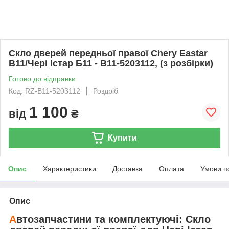
Скло дверей передньої правої Chery Eastar
B11/Чері Істар Б11 - B11-5203112, (з розбірки)
Готово до відправки
Код: RZ-B11-5203112
Роздріб
1 100
від
₴
Купити
Опис
Характеристики
Доставка
Оплата
Умови п
Опис
А
втозапчастини та комплектуючі:
Скло