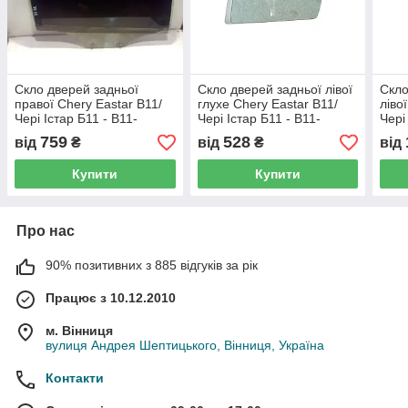
Скло дверей задньої
Скло дверей задньої лівої
Скло
правої Chery Eastar B11/
глухе Chery Eastar B11/
ліво
Чері Істар Б11 - B11-
Чері Істар Б11 - B11-
Чері
5203212, (з розбірки)
5203213, (з розбірки)
5203
759
528
від
₴
від
₴
від
Купити
Купити
Про нас
90% позитивних з 885 відгуків за рік
Працює з 10.12.2010
м. Вінниця
вулиця Андрея Шептицького, Вінниця, Україна
Контакти