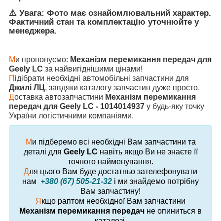
⚠️ Увага: Фото має ознайомлювальний характер.
Фактичний стан та комплектацію уточнюйте у
менеджера.
М
и пропонуємо:
Механізм перемикання передач для
Geely LC
за найвигіднішими цінами!
П
ідібрати необхідні автомобільні запчастини для
Джилі ЛЦ
, завдяки каталогу запчастин дуже просто.
Д
оставка автозапчастини
Механізм перемикання
передач для Geely LC - 1014014937
у будь-яку точку
України логістичними компаніями.
М
и підберемо всі необхідні Вам запчастини та
деталі для
Geely LC
навіть якщо Ви не знаєте її
точного найменування.
Д
ля цього Вам буде достатньо зателефонувати
нам
+380 (67) 505-21-32
і ми знайдемо потрібну
Вам запчастину!
Я
кщо раптом необхідної Вам запчастини
Механізм перемикання передач
не опиниться в
каталозі,