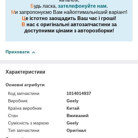
Б
удь ласка,
зателефонуйте нам
.
М
и запропонуємо Вам найоптимальніший варіант!
Ц
е істотно заощадить Ваш час і гроші!
В
нас є оригінальні автозапчастини за
доступними цінами з авторозборки!
Приховати
Характеристики
Основні атрибути
Код запчастини
1014014937
Виробник
Geely
Країна виробник
Китай
Стан
Вживаний
Сумісність з маркою
Geely
Тип запчастини
Оригінал