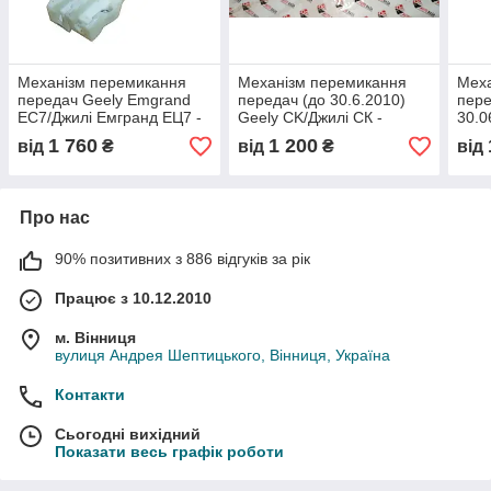
Механізм перемикання
Механізм перемикання
Мех
передач Geely Emgrand
передач (до 30.6.2010)
пере
EC7/Джилі Емгранд ЕЦ7 -
Geely CK/Джилі СК -
30.0
1064001182-01, (з
1014014039, (з розбірки)
Джил
1 760
1 200
від
₴
від
₴
від
розбірки)
розб
Про нас
90% позитивних з 886 відгуків за рік
Працює з 10.12.2010
м. Вінниця
вулиця Андрея Шептицького, Вінниця, Україна
Контакти
Сьогодні вихідний
Показати весь графік роботи