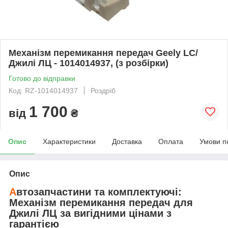
Механізм перемикання передач Geely LC/
Джилі ЛЦ - 1014014937, (з розбірки)
Готово до відправки
Код: RZ-1014014937
Роздріб
1 700
від
₴
Опис
Характеристики
Доставка
Оплата
Умови п
Опис
А
втозапчастини та комплектуючі:
Механізм перемикання передач
для
Джилі ЛЦ
за вигідними цінами з
гарантією