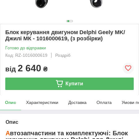
Блок керування двигуном Delphi Geely MK/
Джилі МК - 1016000619, (з розбірки)
Готово до відправки
Код: RZ-1016000619
Роздріб
2 640
від
₴
Купити
Опис
Характеристики
Доставка
Оплата
Умови п
Опис
А
втозапчастини та комплектуючі:
Блок