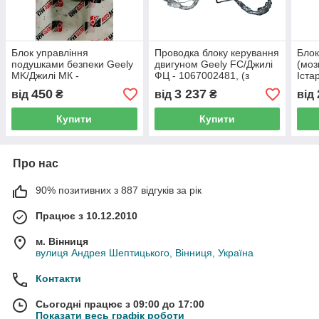
Блок управління
Проводка блоку керування
Блок
подушками безпеки Geely
двигуном Geely FC/Джилі
(моз
MK/Джилі МК -
ФЦ - 1067002481, (з
Іста
1017003537, (з розбірки)
розбірки)
розб
450
3 237
від
₴
від
₴
від
Купити
Купити
Про нас
90% позитивних з 887 відгуків за рік
Працює з 10.12.2010
м. Вінниця
вулиця Андрея Шептицького, Вінниця, Україна
Контакти
Сьогодні працює з 09:00 до 17:00
Показати весь графік роботи