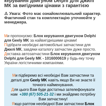
керування двигуном Delphi
для
Джилі
МК
за вигідними цінами з гарантією
⚠️ Увага: Фото має ознайомлювальний характер.
Фактичний стан та комплектацію уточнюйте у
менеджера.
М
и пропонуємо:
Блок керування двигуном Delphi
для Geely MK
за найвигіднішими цінами!
П
ідібрати необхідні автомобільні запчастини для
Джилі МК
, завдяки каталогу запчастин дуже просто.
Д
оставка автозапчастини
Блок керування двигуном
Delphi для Geely MK - 1016000619
у будь-яку точку
України логістичними компаніями.
М
и підберемо всі необхідні Вам запчастини та
деталі для
Geely MK
навіть якщо Ви не знаєте її
точного найменування.
Д
ля цього Вам буде достатньо зателефонувати
нам
+380 (67) 505-21-32
і ми знайдемо потрібну
Вам запчастину!
Я
кщо раптом необхідної Вам запчастини
Блок