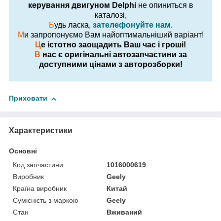
керування двигуном Delphi
не опиниться в
каталозі,
Б
удь ласка,
зателефонуйте нам
.
М
и запропонуємо Вам найоптимальніший варіант!
Ц
е істотно заощадить Ваш час і гроші!
В
нас є оригінальні автозапчастини за
доступними цінами з авторозборки!
Приховати
Характеристики
Основні
Код запчастини
1016000619
Виробник
Geely
Країна виробник
Китай
Сумісність з маркою
Geely
Стан
Вживаний