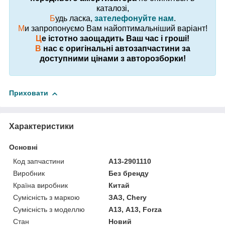
каталозі,
Б
удь ласка,
зателефонуйте нам
.
М
и запропонуємо Вам найоптимальніший варіант!
Ц
е істотно заощадить Ваш час і гроші!
В
нас є оригінальні автозапчастини за
доступними цінами з авторозборки!
Приховати
Характеристики
Основні
Код запчастини
A13-2901110
Виробник
Без бренду
Країна виробник
Китай
Сумісність з маркою
ЗАЗ, Chery
Сумісність з моделлю
А13, A13, Forza
Стан
Новий