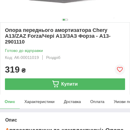
Опора переднього амортизатора Chery
A13/ZAZ Forza/Чері А13/ЗАЗ Форза - A13-
2901110
Готово до відправки
Код: АК-00011019
Роздріб
319
₴
Купити
Опис
Характеристики
Доставка
Оплата
Умови п
Опис