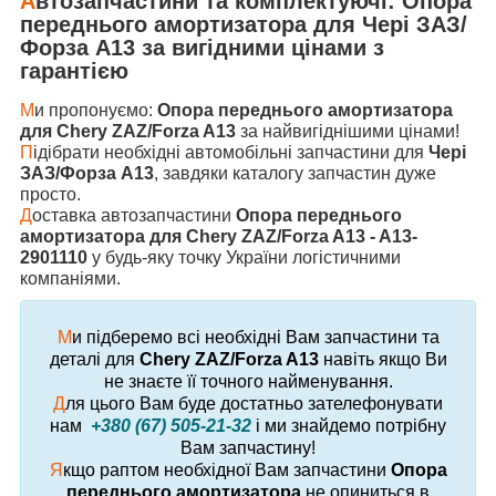
А
втозапчастини та комплектуючі:
Опора
переднього амортизатора
для
Чері ЗАЗ/
Форза А13
за вигідними цінами з
гарантією
М
и пропонуємо:
Опора переднього амортизатора
для Chery ZAZ/Forza A13
за найвигіднішими цінами!
П
ідібрати необхідні автомобільні запчастини для
Чері
ЗАЗ/Форза А13
, завдяки каталогу запчастин дуже
просто.
Д
оставка автозапчастини
Опора переднього
амортизатора для Chery ZAZ/Forza A13 - A13-
2901110
у будь-яку точку України логістичними
компаніями.
М
и підберемо всі необхідні Вам запчастини та
деталі для
Chery ZAZ/Forza A13
навіть якщо Ви
не знаєте її точного найменування.
Д
ля цього Вам буде достатньо зателефонувати
нам
+380 (67) 505-21-32
і ми знайдемо потрібну
Вам запчастину!
Я
кщо раптом необхідної Вам запчастини
Опора
переднього амортизатора
не опиниться в