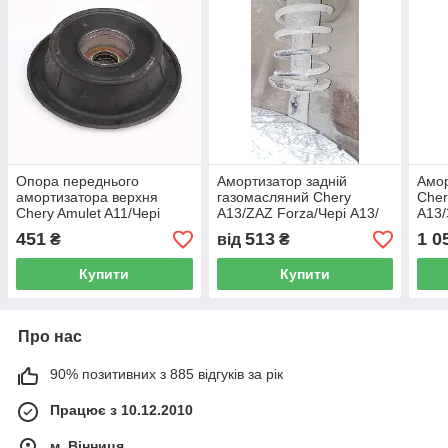
Опора переднього
Амортизатор задній
Амор
амортизатора верхня
газомасляний Chery
Cher
Chery Amulet A11/Чері
A13/ZAZ Forza/Чері А13/
А13/
Амулет А11 - A11-2901030
ЗАЗ Форза - A13-2915010,
290
451
513
1 0
₴
від
₴
(з розбірки)
Купити
Купити
Про нас
90% позитивних з 885 відгуків за рік
Працює з 10.12.2010
м. Вінниця