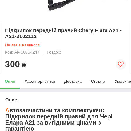
Підкрилок передній правий Chery Elara A21 -
A21-3102112
Немає в наявності
Код: АК-00004247
Роздріб
300
₴
Опис
Характеристики
Доставка
Оплата
Умови п
Опис
А
втозапчастини та комплектуючі:
Підкрилок передній правий
для
Чері
Елара A21
за вигідними цінами з
гарантією