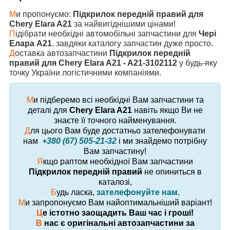
М
и пропонуємо:
Підкрилок передній правий для
Chery Elara A21
за найвигіднішими цінами!
П
ідібрати необхідні автомобільні запчастини для
Чері
Елара A21
, завдяки каталогу запчастин дуже просто.
Д
оставка автозапчастини
Підкрилок передній
правий для Chery Elara A21 - A21-3102112
у будь-яку
точку України логістичними компаніями.
М
и підберемо всі необхідні Вам запчастини та
деталі для
Chery Elara A21
навіть якщо Ви не
знаєте її точного найменування.
Д
ля цього Вам буде достатньо зателефонувати
нам
+380 (67) 505-21-32
і ми знайдемо потрібну
Вам запчастину!
Я
кщо раптом необхідної Вам запчастини
Підкрилок передній правий
не опиниться в
каталозі,
Б
удь ласка,
зателефонуйте нам
.
М
и запропонуємо Вам найоптимальніший варіант!
Ц
е істотно заощадить Ваш час і гроші!
В
нас є оригінальні автозапчастини за