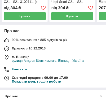
С21 - S21-3102111, (з
Чері Джагі С21 - S21-
Elar
розбірки)
3102112, (з розбірки)
A21
304
304
207
від
₴
від
₴
Купити
Купити
Про нас
90% позитивних з 885 відгуків за рік
Працює з 10.12.2010
м. Вінниця
вулиця Андрея Шептицького, Вінниця, Україна
Контакти
Сьогодні працює з 09:00 до 17:00
Показати весь графік роботи
Про нас