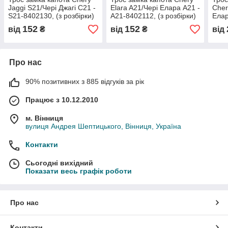
Jaggi S21/Чері Джагі С21 -
Elara A21/Чері Елара A21 -
Cher
S21-8402130, (з розбірки)
A21-8402112, (з розбірки)
Елар
(з р
152
152
від
₴
від
₴
від
Про нас
90% позитивних з 885 відгуків за рік
Працює з 10.12.2010
м. Вінниця
вулиця Андрея Шептицького, Вінниця, Україна
Контакти
Сьогодні вихідний
Показати весь графік роботи
Про нас
Контакти