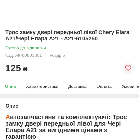
Трос замку двері передньої лівої Chery Elara
A21/Чері Елара A21 - A21-6105250
Готово до відправки
Код: АК-00003301
Роздріб
125
₴
Опис
Характеристики
Доставка
Оплата
Умови п
Опис
А
втозапчастини та комплектуючі:
Трос
замку двері передньої лівої
для
Чері
Елара A21
за вигідними цінами з
гарантією