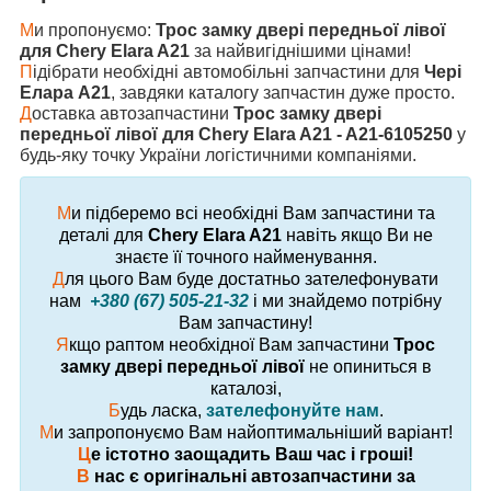
М
и пропонуємо:
Трос замку двері передньої лівої
для Chery Elara A21
за найвигіднішими цінами!
П
ідібрати необхідні автомобільні запчастини для
Чері
Елара A21
, завдяки каталогу запчастин дуже просто.
Д
оставка автозапчастини
Трос замку двері
передньої лівої для Chery Elara A21 - A21-6105250
у
будь-яку точку України логістичними компаніями.
М
и підберемо всі необхідні Вам запчастини та
деталі для
Chery Elara A21
навіть якщо Ви не
знаєте її точного найменування.
Д
ля цього Вам буде достатньо зателефонувати
нам
+380 (67) 505-21-32
і ми знайдемо потрібну
Вам запчастину!
Я
кщо раптом необхідної Вам запчастини
Трос
замку двері передньої лівої
не опиниться в
каталозі,
Б
удь ласка,
зателефонуйте нам
.
М
и запропонуємо Вам найоптимальніший варіант!
Ц
е істотно заощадить Ваш час і гроші!
В
нас є оригінальні автозапчастини за