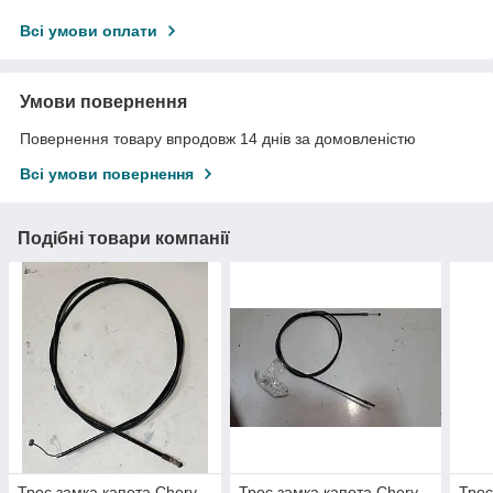
Всі умови оплати
Умови повернення
Повернення товару впродовж 14 днів за домовленістю
Всі умови повернення
Подібні товари компанії
Трос замка капота Chery
Трос замка капота Chery
Трос