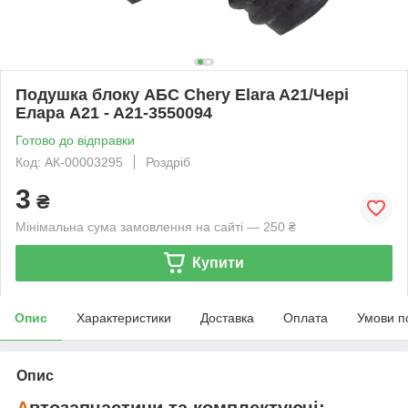
Подушка блоку АБС Chery Elara A21/Чері
Елара A21 - A21-3550094
Готово до відправки
Код: АК-00003295
Роздріб
3
₴
Мінімальна сума замовлення на сайті — 250 ₴
Купити
Опис
Характеристики
Доставка
Оплата
Умови п
Опис
А
втозапчастини та комплектуючі: