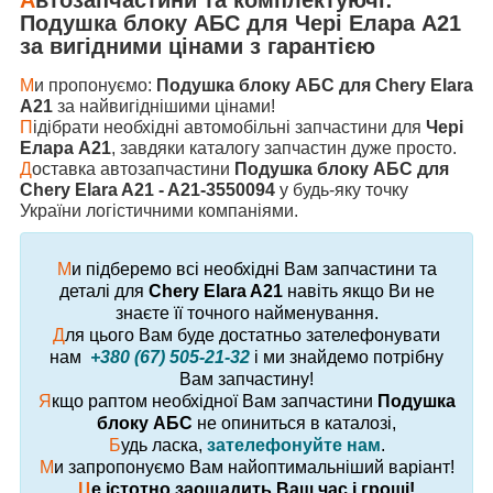
Подушка блоку АБС
для
Чері Елара A21
за вигідними цінами з гарантією
М
и пропонуємо:
Подушка блоку АБС для Chery Elara
A21
за найвигіднішими цінами!
П
ідібрати необхідні автомобільні запчастини для
Чері
Елара A21
, завдяки каталогу запчастин дуже просто.
Д
оставка автозапчастини
Подушка блоку АБС для
Chery Elara A21 - A21-3550094
у будь-яку точку
України логістичними компаніями.
М
и підберемо всі необхідні Вам запчастини та
деталі для
Chery Elara A21
навіть якщо Ви не
знаєте її точного найменування.
Д
ля цього Вам буде достатньо зателефонувати
нам
+380 (67) 505-21-32
і ми знайдемо потрібну
Вам запчастину!
Я
кщо раптом необхідної Вам запчастини
Подушка
блоку АБС
не опиниться в каталозі,
Б
удь ласка,
зателефонуйте нам
.
М
и запропонуємо Вам найоптимальніший варіант!
Ц
е істотно заощадить Ваш час і гроші!