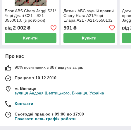
Блок ABS Chery Jaggi S21/
Датчик АБС задній правий
Датч
Чері Джагі С21 - S21-
Chery Elara A21/Чері
прав
3550010, (з розбірки)
Елара A21 - A21-3550132
Jagg
S21-
2 002
501
від
₴
₴
від
Купити
Купити
Про нас
90% позитивних з 887 відгуків за рік
Працює з 10.12.2010
м. Вінниця
вулиця Андрея Шептицького, Вінниця, Україна
Контакти
Сьогодні працює з 09:00 до 17:00
Показати весь графік роботи