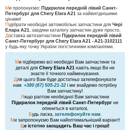
М
и пропонуємо:
Підкрилок передній лівий Санкт-
Петербург для Chery Elara A21
за найвигіднішими
цінами!
П
ідібрати необхідні автомобільні запчастини для
Чері
Елара A21
, завдяки каталогу запчастин дуже просто.
Д
оставка автозапчастини
Підкрилок передній лівий
Санкт-Петербург для Chery Elara A21 - A21-3102111
у будь-яку точку України логістичними компаніями.
М
и підберемо всі необхідні Вам запчастини та
деталі для
Chery Elara A21
навіть якщо Ви не
знаєте її точного найменування.
Д
ля цього Вам буде достатньо зателефонувати
нам
+380 (67) 505-21-32
і ми знайдемо потрібну
Вам запчастину!
Я
кщо раптом необхідної Вам запчастини
Підкрилок передній лівий Санкт-Петербург
не
опиниться в каталозі,
Б
удь ласка,
зателефонуйте нам
.
М
и запропонуємо Вам найоптимальніший варіант!
Ц
е істотно заощадить Ваш час і гроші!