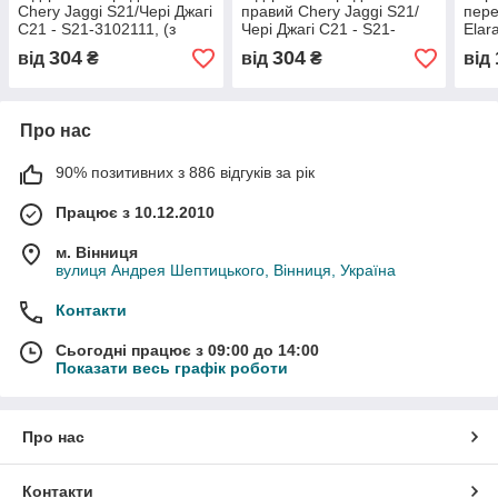
Chery Jaggi S21/Чері Джагі
правий Chery Jaggi S21/
пере
С21 - S21-3102111, (з
Чері Джагі С21 - S21-
Elar
розбірки)
3102112, (з розбірки)
A21-
304
304
від
₴
від
₴
від
Про нас
90% позитивних з 886 відгуків за рік
Працює з 10.12.2010
м. Вінниця
вулиця Андрея Шептицького, Вінниця, Україна
Контакти
Сьогодні працює з 09:00 до 14:00
Показати весь графік роботи
Про нас
Контакти