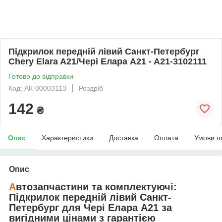
Підкрилок передній лівий Санкт-Петербург
Chery Elara A21/Чері Елара A21 - A21-3102111
Готово до відправки
Код: АК-00003113
Роздріб
142
₴
Опис
Характеристики
Доставка
Оплата
Умови п
Опис
А
втозапчастини та комплектуючі:
Підкрилок передній лівий Санкт-
Петербург
для
Чері Елара A21
за
вигідними цінами з гарантією