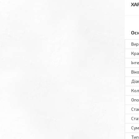
ХА
Ос
Вир
Кра
Інт
Вік
Діа
Кол
Опо
Ста
Ста
Сум
Тип