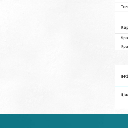
Тип
Ко
Кра
Кра
ІН
Цін