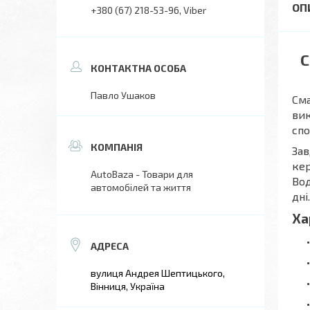
+380 (67) 218-53-96
Viber
С
Павло Ушаков
Сма
вик
спо
Зав
кер
AutoBaza - Товари для
Вод
автомобілей та життя
дні.
Ха
вулиця Андрея Шептицького,
Вінниця, Україна