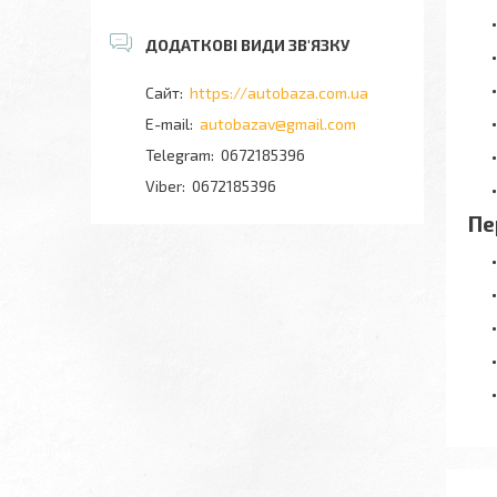
https://autobaza.com.ua
autobazav@gmail.com
0672185396
0672185396
Пе