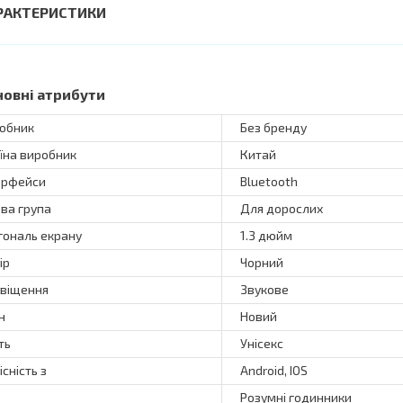
РАКТЕРИСТИКИ
новні атрибути
обник
Без бренду
їна виробник
Китай
ерфейси
Bluetooth
ова група
Для дорослих
гональ екрану
1.3 дюйм
ір
Чорний
віщення
Звукове
н
Новий
ть
Унісекс
існість з
Android, IOS
Розумні годинники