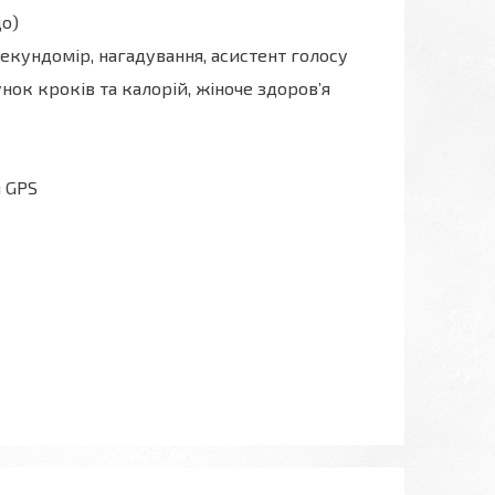
що)
секундомір, нагадування, асистент голосу
унок кроків та калорій, жіноче здоров’я
м GPS