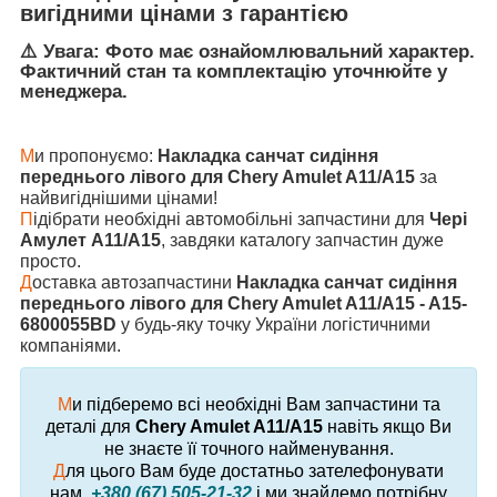
вигідними цінами з гарантією
⚠️ Увага: Фото має ознайомлювальний характер.
Фактичний стан та комплектацію уточнюйте у
менеджера.
М
и пропонуємо:
Накладка санчат сидіння
переднього лівого для Chery Amulet A11/A15
за
найвигіднішими цінами!
П
ідібрати необхідні автомобільні запчастини для
Чері
Амулет А11/А15
, завдяки каталогу запчастин дуже
просто.
Д
оставка автозапчастини
Накладка санчат сидіння
переднього лівого для Chery Amulet A11/A15 - A15-
6800055BD
у будь-яку точку України логістичними
компаніями.
М
и підберемо всі необхідні Вам запчастини та
деталі для
Chery Amulet A11/A15
навіть якщо Ви
не знаєте її точного найменування.
Д
ля цього Вам буде достатньо зателефонувати
нам
+380 (67) 505-21-32
і ми знайдемо потрібну