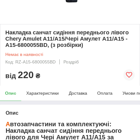
Накладка санчат сидіння переднього лівого
Chery Amulet A11/A15/Чері Амулет А11/А15 -
A15-6800055BD, (з розбірки)
Немає в наявності
Код: RZ-A15-6800055BD
Роздріб
220
від
₴
Опис
Характеристики
Доставка
Оплата
Умови п
Опис
А
втозапчастини та комплектуючі:
Накладка санчат сидіння переднього
лівого
для
Чері Амулет А11/А15
за