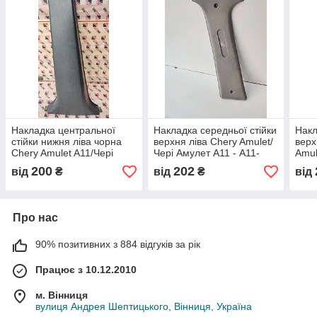
Накладка центральної
Накладка середньої стійки
Накл
стійки нижня ліва чорна
верхня ліва Chery Amulet/
верх
Chery Amulet A11/Чері
Чері Амулет А11 - A11-
Amul
Амулет А11 - A15-
5402031, (з розбірки)
A11-
200
202
від
₴
від
₴
від
5402050BF, (з розбірки)
Про нас
90% позитивних з 884 відгуків за рік
Працює з 10.12.2010
м. Вінниця
вулиця Андрея Шептицького, Вінниця, Україна