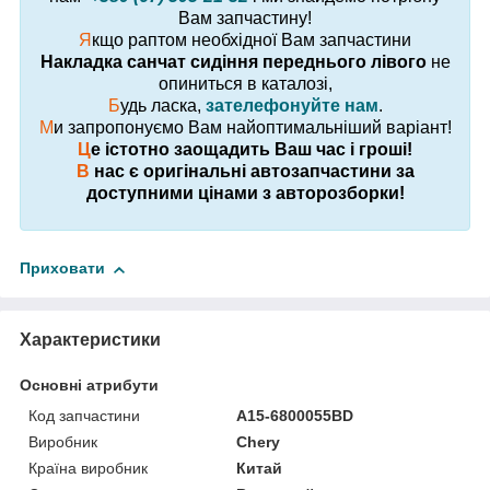
Вам запчастину!
Я
кщо раптом необхідної Вам запчастини
Накладка санчат сидіння переднього лівого
не
опиниться в каталозі,
Б
удь ласка,
зателефонуйте нам
.
М
и запропонуємо Вам найоптимальніший варіант!
Ц
е істотно заощадить Ваш час і гроші!
В
нас є оригінальні автозапчастини за
доступними цінами з авторозборки!
Приховати
Характеристики
Основні атрибути
Код запчастини
A15-6800055BD
Виробник
Chery
Країна виробник
Китай