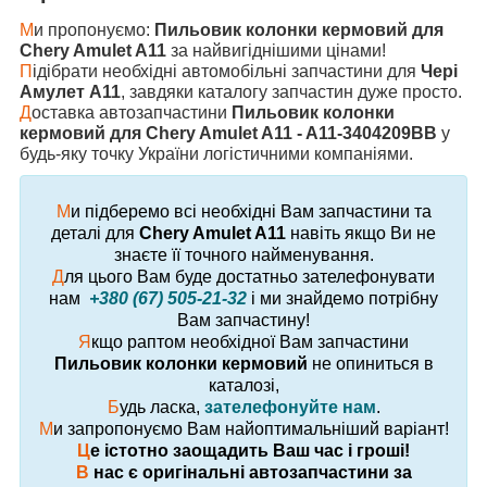
М
и пропонуємо:
Пильовик колонки кермовий для
Chery Amulet A11
за найвигіднішими цінами!
П
ідібрати необхідні автомобільні запчастини для
Чері
Амулет А11
, завдяки каталогу запчастин дуже просто.
Д
оставка автозапчастини
Пильовик колонки
кермовий для Chery Amulet A11 - A11-3404209BB
у
будь-яку точку України логістичними компаніями.
М
и підберемо всі необхідні Вам запчастини та
деталі для
Chery Amulet A11
навіть якщо Ви не
знаєте її точного найменування.
Д
ля цього Вам буде достатньо зателефонувати
нам
+380 (67) 505-21-32
і ми знайдемо потрібну
Вам запчастину!
Я
кщо раптом необхідної Вам запчастини
Пильовик колонки кермовий
не опиниться в
каталозі,
Б
удь ласка,
зателефонуйте нам
.
М
и запропонуємо Вам найоптимальніший варіант!
Ц
е істотно заощадить Ваш час і гроші!
В
нас є оригінальні автозапчастини за