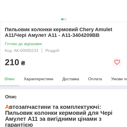
Пильовик колонки кермовий Chery Amulet
A11/Чері Амулет А11 - A11-3404209BB
Готово до відправки
Код: АК-00000233
Роздріб
210
₴
Опис
Характеристики
Доставка
Оплата
Умови п
Опис
А
втозапчастини та комплектуючі:
Пильовик колонки кермовий
для
Чері
Амулет А11
за вигідними цінами з
гарантією