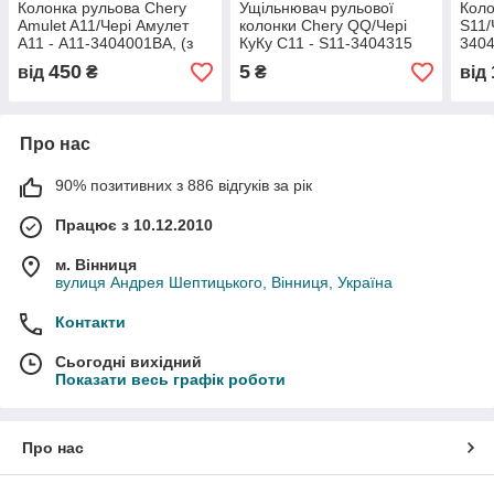
Колонка рульова Chery
Ущільнювач рульової
Коло
Amulet A11/Чері Амулет
колонки Chery QQ/Чері
S11/
А11 - A11-3404001BA, (з
КуКу С11 - S11-3404315
3404
розбірки)
450
5
від
₴
₴
від
Про нас
90% позитивних з 886 відгуків за рік
Працює з 10.12.2010
м. Вінниця
вулиця Андрея Шептицького, Вінниця, Україна
Контакти
Сьогодні вихідний
Показати весь графік роботи
Про нас