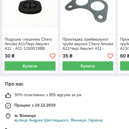
Подушка глушника Chery
Прокладка приймальної
Прок
Amulet A11/Чері Амулет
труби верхня Chery Amulet
труб
А11 - A11-1200019BB
A11/Чері Амулет А11 -
A13/
A11-1200011
ЗАЗ 
30
35
60
₴
₴
Купити
Купити
Про нас
90% позитивних з 885 відгуків за рік
Працює з 10.12.2010
м. Вінниця
вулиця Андрея Шептицького, Вінниця, Україна