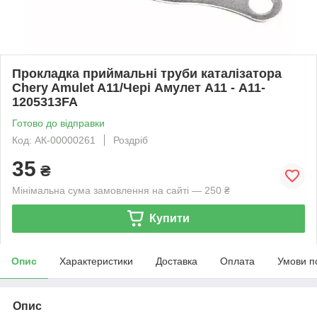
Прокладка приймальні труби каталізатора
Chery Amulet A11/Чері Амулет А11 - A11-
1205313FA
Готово до відправки
Код: АК-00000261
Роздріб
35
₴
Мінімальна сума замовлення на сайті — 250 ₴
Купити
Опис
Характеристики
Доставка
Оплата
Умови п
Опис