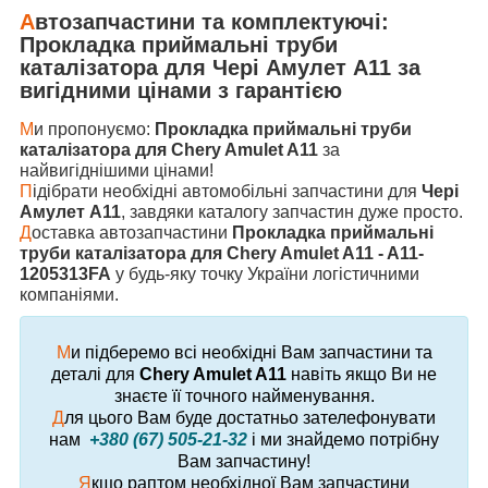
А
втозапчастини та комплектуючі:
Прокладка приймальні труби
каталізатора
для
Чері Амулет А11
за
вигідними цінами з гарантією
М
и пропонуємо:
Прокладка приймальні труби
каталізатора для Chery Amulet A11
за
найвигіднішими цінами!
П
ідібрати необхідні автомобільні запчастини для
Чері
Амулет А11
, завдяки каталогу запчастин дуже просто.
Д
оставка автозапчастини
Прокладка приймальні
труби каталізатора для Chery Amulet A11 - A11-
1205313FA
у будь-яку точку України логістичними
компаніями.
М
и підберемо всі необхідні Вам запчастини та
деталі для
Chery Amulet A11
навіть якщо Ви не
знаєте її точного найменування.
Д
ля цього Вам буде достатньо зателефонувати
нам
+380 (67) 505-21-32
і ми знайдемо потрібну
Вам запчастину!
Я
кщо раптом необхідної Вам запчастини