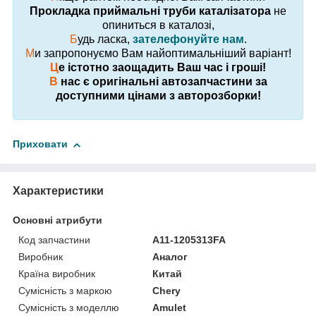
Прокладка приймальні труби каталізатора
не
опиниться в каталозі,
Б
удь ласка,
зателефонуйте нам
.
М
и запропонуємо Вам найоптимальніший варіант!
Ц
е істотно заощадить Ваш час і гроші!
В
нас є оригінальні автозапчастини за
доступними цінами з авторозборки!
Приховати
Характеристики
Основні атрибути
Код запчастини
A11-1205313FA
Виробник
Аналог
Країна виробник
Китай
Сумісність з маркою
Chery
Сумісність з моделлю
Amulet