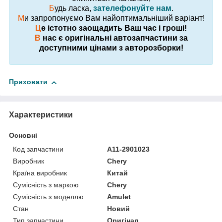
Б
удь ласка,
зателефонуйте нам
.
М
и запропонуємо Вам найоптимальніший варіант!
Ц
е істотно заощадить Ваш час і гроші!
В
нас є оригінальні автозапчастини за
доступними цінами з авторозборки!
Приховати
Характеристики
Основні
Код запчастини
A11-2901023
Виробник
Chery
Країна виробник
Китай
Сумісність з маркою
Chery
Сумісність з моделлю
Amulet
Стан
Новий
Тип запчастини
Оригінал