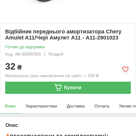
Відбійник переднього амортизатора Chery
Amulet A11/Чері Амулет А11 - A11-2901023
Готово до відправки
Код: АК-00000365
Роздріб
32
₴
Мінімальна сума замовлення на сайті — 250 ₴
Купити
Опис
Характеристики
Доставка
Оплата
Умови п
Опис
А
втозапчастини та комплектуючі: