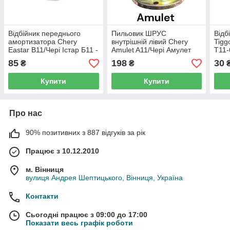
Відбійник переднього
Пильовик ШРУС
Відб
амортизатора Chery
внутрішній лівий Chery
Tigg
Eastar B11/Чері Істар Б11 -
Amulet A11/Чері Амулет
T11
B11-2901027
А11 - A11-XLB3AC2203040
85
198
30
₴
₴
Купити
Купити
Про нас
90% позитивних з 887 відгуків за рік
Працює з 10.12.2010
м. Вінниця
вулиця Андрея Шептицького, Вінниця, Україна
Контакти
Сьогодні працює з 09:00 до 17:00
Показати весь графік роботи