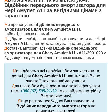
Відбійник переднього амортизатора
для
Чері Амулет А11
за вигідними цінами з
гарантією
М
и пропонуємо:
Відбійник переднього
амортизатора для Chery Amulet A11
за
найвигіднішими цінами!
П
ідібрати необхідні автомобільні запчастини для
Чері
Амулет А11
, завдяки каталогу запчастин дуже просто.
Д
оставка автозапчастини
Відбійник переднього
амортизатора для Chery Amulet A11 - A11-2901023
у
будь-яку точку України логістичними компаніями.
М
и підберемо всі необхідні Вам запчастини та
деталі для
Chery Amulet A11
навіть якщо Ви не
знаєте її точного найменування.
Д
ля цього Вам буде достатньо зателефонувати
нам
+380 (67) 505-21-32
і ми знайдемо потрібну
Вам запчастину!
Я
кщо раптом необхідної Вам запчастини
Відбійник переднього амортизатора
не
опиниться в каталозі,