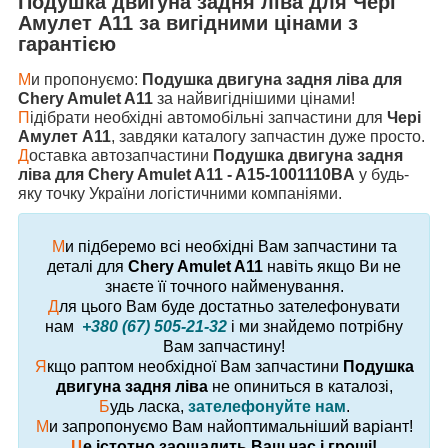
Подушка двигуна задня ліва
для
Чері
Амулет А11
за вигідними цінами з
гарантією
М
и пропонуємо:
Подушка двигуна задня ліва для
Chery Amulet A11
за найвигіднішими цінами!
П
ідібрати необхідні автомобільні запчастини для
Чері
Амулет А11
, завдяки каталогу запчастин дуже просто.
Д
оставка автозапчастини
Подушка двигуна задня
ліва для Chery Amulet A11 - A15-1001110BA
у будь-
яку точку України логістичними компаніями.
М
и підберемо всі необхідні Вам запчастини та
деталі для
Chery Amulet A11
навіть якщо Ви не
знаєте її точного найменування.
Д
ля цього Вам буде достатньо зателефонувати
нам
+380 (67) 505-21-32
і ми знайдемо потрібну
Вам запчастину!
Я
кщо раптом необхідної Вам запчастини
Подушка
двигуна задня ліва
не опиниться в каталозі,
Б
удь ласка,
зателефонуйте нам
.
М
и запропонуємо Вам найоптимальніший варіант!
Ц
е істотно заощадить Ваш час і гроші!