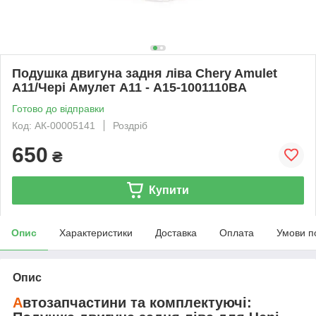
Подушка двигуна задня ліва Chery Amulet
A11/Чері Амулет А11 - A15-1001110BA
Готово до відправки
Код: АК-00005141
Роздріб
650
₴
Купити
Опис
Характеристики
Доставка
Оплата
Умови п
Опис
А
втозапчастини та комплектуючі: