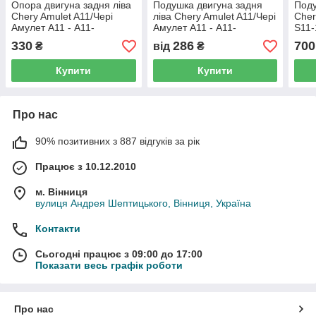
Опора двигуна задня ліва
Подушка двигуна задня
Поду
Chery Amulet A11/Чері
ліва Chery Amulet A11/Чері
Cher
Амулет А11 - A11-
Амулет А11 - A11-
S11
1001110DA
1001110DA, (з розбірки)
330
286
700
₴
від
₴
Купити
Купити
Про нас
90% позитивних з 887 відгуків за рік
Працює з 10.12.2010
м. Вінниця
вулиця Андрея Шептицького, Вінниця, Україна
Контакти
Сьогодні працює з 09:00 до 17:00
Показати весь графік роботи
Про нас