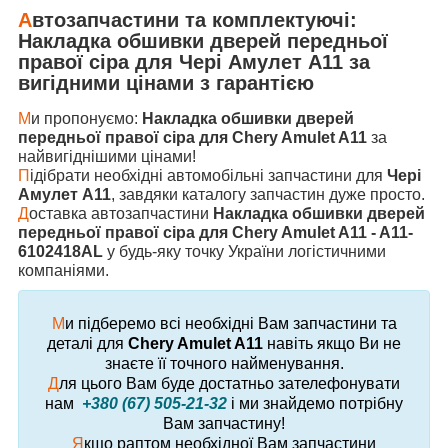
А
втозапчастини та комплектуючі:
Накладка обшивки дверей передньої
правої сіра
для
Чері Амулет А11
за
вигідними цінами з гарантією
М
и пропонуємо:
Накладка обшивки дверей
передньої правої сіра для Chery Amulet A11
за
найвигіднішими цінами!
П
ідібрати необхідні автомобільні запчастини для
Чері
Амулет А11
, завдяки каталогу запчастин дуже просто.
Д
оставка автозапчастини
Накладка обшивки дверей
передньої правої сіра для Chery Amulet A11 - A11-
6102418AL
у будь-яку точку України логістичними
компаніями.
М
и підберемо всі необхідні Вам запчастини та
деталі для
Chery Amulet A11
навіть якщо Ви не
знаєте її точного найменування.
Д
ля цього Вам буде достатньо зателефонувати
нам
+380 (67) 505-21-32
і ми знайдемо потрібну
Вам запчастину!
Я
кщо раптом необхідної Вам запчастини