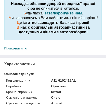
Накладка обшивки дверей передньої правої
сіра
не опиниться в каталозі,
Б
удь ласка,
зателефонуйте нам
.
М
и запропонуємо Вам найоптимальніший варіант!
Ц
е істотно заощадить Ваш час і гроші!
В
нас є оригінальні автозапчастини за
доступними цінами з авторозборки!
Приховати
Характеристики
Основні атрибути
Код запчастини
A11-6102418AL
Виробник
Оригінал
Країна виробник
Китай
Сумісність з маркою
Chery
Сумісність з моделлю
Amulet