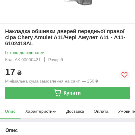
Накладка обшивки дверей передньої правої
сіра Chery Amulet A11/Чері Амулет А11 - A11-
6102418AL
Готово до відправки
Код: АК-00000421
Роздріб
17
₴
Мінімальна сума замовлення на сайті — 250 ₴
Купити
Опис
Характеристики
Доставка
Оплата
Умови п
Опис