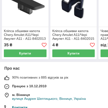
Кліпса обшивки капота
Кліпса обшивки капота
Чове
Chery Amulet A11/Чері
Chery Amulet A11/Чері
прав
Амулет А11 - A11-8402013
Амулет А11 - A11-8402015
A11/
A15-
35
4
₴
₴
від
розб
Купити
Купити
Про нас
90% позитивних з 885 відгуків за рік
Працює з 10.12.2010
м. Вінниця
вулиця Андрея Шептицького, Вінниця, Україна
Контакти