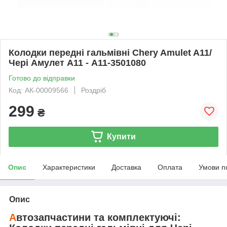
Колодки передні гальмівні Chery Amulet A11/
Чері Амулет А11 - A11-3501080
Готово до відправки
Код: АК-00009566
Роздріб
299
₴
Купити
Опис
Характеристики
Доставка
Оплата
Умови п
Опис
А
втозапчастини та комплектуючі: