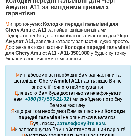
Колодки передні гальмівні
для
Чері
Амулет А11
за вигідними цінами з
гарантією
М
и пропонуємо:
Колодки передні гальмівні для
Chery Amulet A11
за найвигіднішими цінами!
П
ідібрати необхідні автомобільні запчастини для
Чері
Амулет А11
, завдяки каталогу запчастин дуже просто.
Д
оставка автозапчастини
Колодки передні гальмівні
для Chery Amulet A11 - A11-3501080
у будь-яку точку
України логістичними компаніями.
М
и підберемо всі необхідні Вам запчастини та
деталі для
Chery Amulet A11
навіть якщо Ви не
знаєте її точного найменування.
Д
ля цього Вам буде достатньо зателефонувати
нам
+380 (67) 505-21-32
і ми знайдемо потрібну
Вам запчастину!
Я
кщо раптом необхідної Вам запчастини
Колодки
передні гальмівні
не опиниться в каталозі,
Б
удь ласка,
зателефонуйте нам
.
М
и запропонуємо Вам найоптимальніший варіант!
Ц
е істотно заощадить Ваш час і гроші!