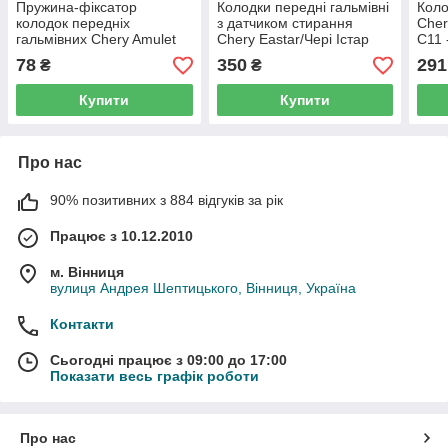
Пружина-фіксатор
Колодки передні гальмівні
Коло
колодок передніх
з датчиком стирання
Cher
гальмівних Chery Amulet
Chery Eastar/Чері Істар
С11 
A11/Чері Амулет А11 -
Б11 - B11-6BH3501080
78
350
291
₴
₴
A11-6GN3501054
Купити
Купити
Про нас
90% позитивних з 884 відгуків за рік
Працює з 10.12.2010
м. Вінниця
вулиця Андрея Шептицького, Вінниця, Україна
Контакти
Сьогодні працює з 09:00 до 17:00
Показати весь графік роботи
Про нас