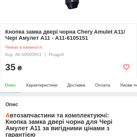
Кнопка замка двері чорна Chery Amulet A11/
Чері Амулет А11 - A11-6105151
Немає в наявності
Код: АК-00000653
Роздріб
35
₴
Опис
Характеристики
Доставка
Оплата
Умови п
Опис
А
втозапчастини та комплектуючі:
Кнопка замка двері чорна
для
Чері
Амулет А11
за вигідними цінами з
гарантією