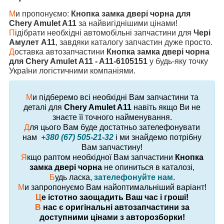
М
и пропонуємо:
Кнопка замка двері чорна для
Chery Amulet A11
за найвигіднішими цінами!
П
ідібрати необхідні автомобільні запчастини для
Чері
Амулет А11
, завдяки каталогу запчастин дуже просто.
Д
оставка автозапчастини
Кнопка замка двері чорна
для Chery Amulet A11 - A11-6105151
у будь-яку точку
України логістичними компаніями.
М
и підберемо всі необхідні Вам запчастини та
деталі для
Chery Amulet A11
навіть якщо Ви не
знаєте її точного найменування.
Д
ля цього Вам буде достатньо зателефонувати
нам
+380 (67) 505-21-32
і ми знайдемо потрібну
Вам запчастину!
Я
кщо раптом необхідної Вам запчастини
Кнопка
замка двері чорна
не опиниться в каталозі,
Б
удь ласка,
зателефонуйте нам
.
М
и запропонуємо Вам найоптимальніший варіант!
Ц
е істотно заощадить Ваш час і гроші!
В
нас є оригінальні автозапчастини за
доступними цінами з авторозборки!