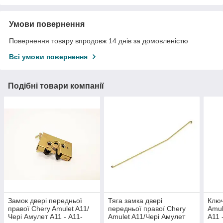
Умови повернення
Повернення товару впродовж 14 днів за домовленістю
Всі умови повернення
Подібні товари компанії
Замок двері передньої
Тяга замка двері
Ключ
правої Chery Amulet A11/
передньої правої Chery
Amul
Чері Амулет А11 - A11-
Amulet A11/Чері Амулет
А11 