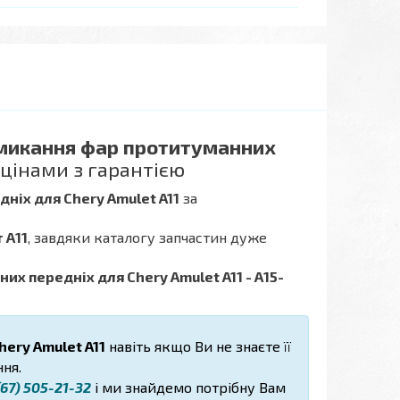
микання фар протитуманних
цінами з гарантією
ніх для Chery Amulet A11
за
 А11
, завдяки каталогу запчастин дуже
х передніх для Chery Amulet A11 - А15-
hery Amulet A11
навіть якщо Ви не знаєте її
ня.
67) 505-21-32
і ми знайдемо потрібну Вам