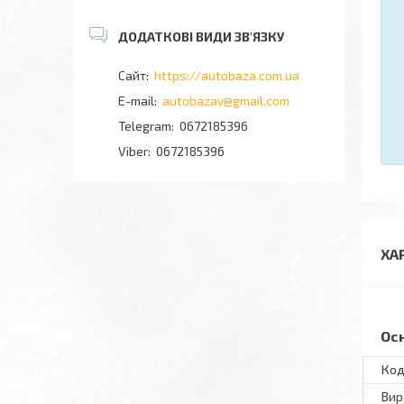
https://autobaza.com.ua
autobazav@gmail.com
0672185396
0672185396
ХА
Ос
Код
Вир