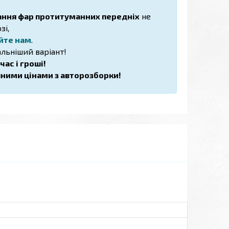
ання фар протитуманних передніх
не
зі,
йте нам
.
льніший варіант!
ас і гроші!
пними цінами з авторозборки!