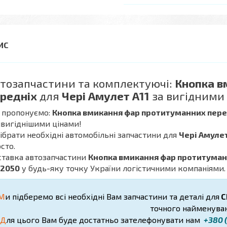
тозапчастини та комплектуючі:
Кнопка в
редніх
для
Чері Амулет А11
за вигідними 
 пропонуємо:
Кнопка вмикання фар протитуманних перед
вигіднішими цінами!
дібрати необхідні автомобільні запчастини для
Чері Амулет
сто.
ставка автозапчастини
Кнопка вмикання фар протитуманни
32050
у будь-яку точку України логістичними компаніями.
М
и підберемо всі необхідні Вам запчастини та деталі для
C
точного найменуван
Д
ля цього Вам буде достатньо зателефонувати нам
+380 (