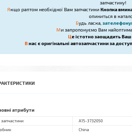
запчастину!
Я
кщо раптом необхідної Вам запчастини
Кнопка вмик
опиниться в катало
Б
удь ласка,
зателефону
М
и запропонуємо Вам найоптима
Ц
е істотно заощадить Ваш ч
В
нас є оригінальні автозапчастини за досту
РАКТЕРИСТИКИ
новні атрибути
 запчастини
А15-3732050
обник
China