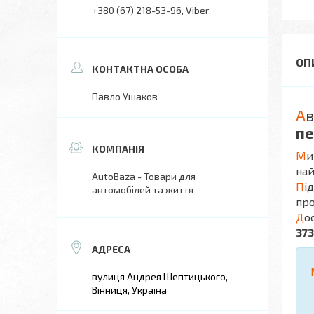
+380 (67) 218-53-96
Viber
Павло Ушаков
А
в
пе
М
и
най
AutoBaza - Товари для
П
і
автомобілей та життя
про
Д
о
37
вулиця Андрея Шептицького,
Вінниця, Україна