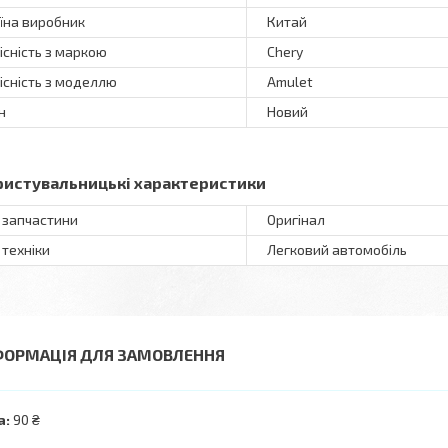
їна виробник
Китай
існість з маркою
Chery
існість з моделлю
Amulet
н
Новий
ристувальницькі характеристики
 запчастини
Оригінал
 техніки
Легковий автомобіль
ФОРМАЦІЯ ДЛЯ ЗАМОВЛЕННЯ
а:
90 ₴