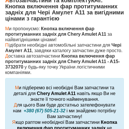
А
втозапчастини та комплектуючі:
Кнопка включення фар протитуманних
задніх
для
Чері Амулет А11
за вигідними
цінами з гарантією
М
и пропонуємо:
Кнопка включення фар
протитуманних задніх для Chery Amulet A11
за
найвигіднішими цінами!
П
ідібрати необхідні автомобільні запчастини для
Чері
Амулет А11
, завдяки каталогу запчастин дуже просто.
Д
оставка автозапчастини
Кнопка включення фар
протитуманних задніх для Chery Amulet A11 - A15-
3732070
у будь-яку точку України логістичними
компаніями.
М
и підберемо всі необхідні Вам запчастини та
деталі для
Chery Amulet A11
навіть якщо Ви не
знаєте її точного найменування.
Д
ля цього Вам буде достатньо зателефонувати
нам
+380 (67) 505-21-32
і ми знайдемо потрібну
Вам запчастину!
Я
кщо раптом необхідної Вам запчастини
Кнопка
включення фар протитуманних задніх
не