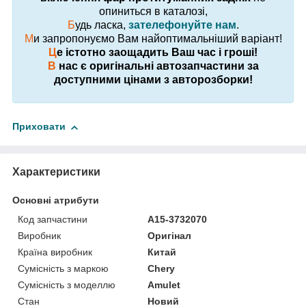
опиниться в каталозі,
Б
удь ласка,
зателефонуйте нам
.
М
и запропонуємо Вам найоптимальніший варіант!
Ц
е істотно заощадить Ваш час і гроші!
В
нас є оригінальні автозапчастини за
доступними цінами з авторозборки!
Приховати
Характеристики
Основні атрибути
Код запчастини
A15-3732070
Виробник
Оригінал
Країна виробник
Китай
Сумісність з маркою
Chery
Сумісність з моделлю
Amulet
Стан
Новий