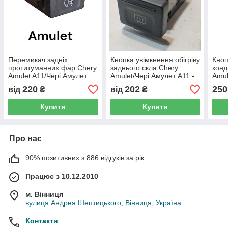
Перемикач задніх
Кнопка увімкнення обігріву
Кноп
протитуманних фар Chery
заднього скла Chery
конд
Amulet A11/Чері Амулет
Amulet/Чері Амулет А11 -
Amul
А11 - A15-3732070, (з
A15-3744010, (з розбірки)
А11 
220
202
250
від
₴
від
₴
розбірки)
Купити
Купити
Про нас
90% позитивних з 886 відгуків за рік
Працює з 10.12.2010
м. Вінниця
вулиця Андрея Шептицького, Вінниця, Україна
Контакти