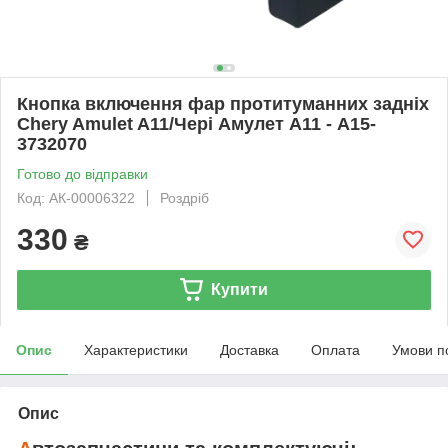
Кнопка включення фар протитуманних задніх
Chery Amulet A11/Чері Амулет А11 - A15-
3732070
Готово до відправки
Код: АК-00006322
Роздріб
330
₴
Купити
Опис
Характеристики
Доставка
Оплата
Умови п
Опис