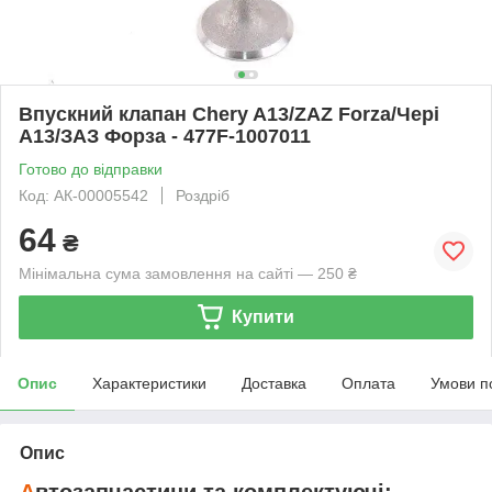
Впускний клапан Chery A13/ZAZ Forza/Чері
А13/ЗАЗ Форза - 477F-1007011
Готово до відправки
Код: АК-00005542
Роздріб
64
₴
Мінімальна сума замовлення на сайті — 250 ₴
Купити
Опис
Характеристики
Доставка
Оплата
Умови п
Опис
А
втозапчастини та комплектуючі: