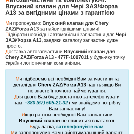
Впускний клапан
для
Чері ЗАЗ/Форза
А13
за вигідними цінами з гарантією
М
и пропонуємо:
Впускний клапан для Chery
ZAZ/Forza A13
за найвигіднішими цінами!
П
ідібрати необхідні автомобільні запчастини для
Чері
ЗАЗ/Форза А13
, завдяки каталогу запчастин дуже
просто.
Д
оставка автозапчастини
Впускний клапан для
Chery ZAZ/Forza A13 - 477F-1007011
у будь-яку точку
України логістичними компаніями.
М
и підберемо всі необхідні Вам запчастини та
деталі для
Chery ZAZ/Forza A13
навіть якщо Ви
не знаєте її точного найменування.
Д
ля цього Вам буде достатньо зателефонувати
нам
+380 (67) 505-21-32
і ми знайдемо потрібну
Вам запчастину!
Я
кщо раптом необхідної Вам запчастини
Впускний клапан
не опиниться в каталозі,
Б
удь ласка,
зателефонуйте нам
.
М
и запропонуємо Вам найоптимальніший варіант!