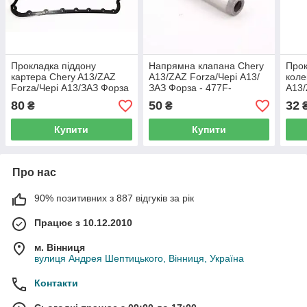
Прокладка піддону
Напрямна клапана Chery
Прок
картера Chery A13/ZAZ
A13/ZAZ Forza/Чері А13/
коле
Forza/Чері А13/ЗАЗ Форза
ЗАЗ Форза - 477F-
A13/
- 477F-1009021
1003023
ЗАЗ 
80
50
32
₴
₴
100
Купити
Купити
Про нас
90% позитивних з 887 відгуків за рік
Працює з 10.12.2010
м. Вінниця
вулиця Андрея Шептицького, Вінниця, Україна
Контакти