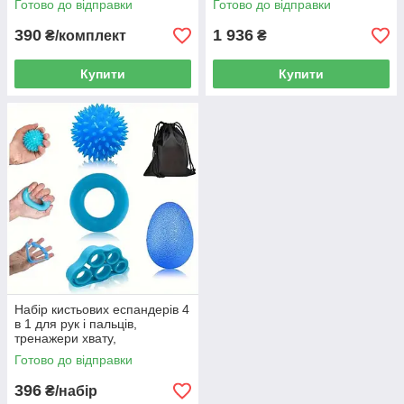
Готово до відправки
Готово до відправки
38×28 см
56×36×21 см
390
1 936
₴/комплект
₴
Купити
Купити
Набір кистьових еспандерів 4
в 1 для рук і пальців,
тренажери хвату,
відновлення кисті та
Готово до відправки
антистресові м’ячики
396
₴/набір