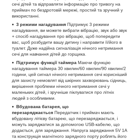
сечі дітей та відправляти інформацію про тривогу на
приймач по бездротовій мережі, простий та зручний у
використанні.
3 режими нагадування
Підтримує 3 режими
нагадування, ви можете вибрати вібрацію, звук або звук
+ спосіб нагадування про вібрацію, щоб попередити
вас, щоб розбудити вашу дитину і направити її/його в
туалет. Дуже надійна сигналізація нічного нетримання
сечі для навчання дітей до горщика.
Підтримує функції таймера
Маючи функцію
нагадування таймера 30 хвилин/60 хвилин/90 хвилин/2
години, цей сигнал нічного нетримання сечі корисніший
для захисту немовлят від шкірних захворювань сідниць,
вирішення проблеми нічного нетримання сечі у
маленьких дітей, і зручніше піклуватися про літніх
людей з особливими.
Вбудована батарея, що
перезаряджається
Передатчик і приймач мають
вбудовану літієву батарею, що перезаряджається, і
можуть заряджатися за допомогою USB-кабелю, що
додається, для заряджання. Напруга заряджання 5V 1A
та конструкція магнітного зарядного порту роблять його