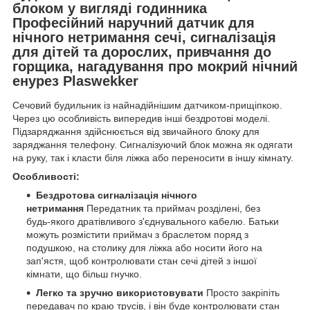
блоком у вигляді годинника
Професійний наручний датчик для
нічного нетримання сечі, сигналізація
для дітей та дорослих, привчання до
горщика, нагадування про мокрий нічний
енурез Plaswekker
Сечовий будильник із найнадійнішим датчиком-прищіпкою.
Через цю особливість випередив інші бездротові моделі.
Підзаряджання здійснюється від звичайного блоку для
заряджання телефону. Сигналізуючий блок можна як одягати
на руку, так і класти біля ліжка або переносити в іншу кімнату.
Особливості:
Бездротова сигналізація нічного
нетримання
Передатник та приймач розділені, без
будь-якого дратівливого з'єднувального кабелю. Батьки
можуть розмістити приймач з браслетом поряд з
подушкою, на столику для ліжка або носити його на
зап'ястя, щоб контролювати стан сечі дітей з іншої
кімнати, що більш гнучко.
Легко та зручно використовувати
Просто закріпіть
передавач по краю трусів, і він буде контролювати стан