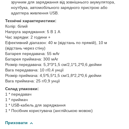
зручним для заряджання від зовнішнього акумулятора,
ноутбука, автомобільного зарядного пристрою або
адаптера живлення USB.
Технічні характеристики:
Колір: білий
Напруга заряджання: 5 В 1 А
Час зарядки: 2 години +
Ефективний діапазон: 40 м (відстань по прямій), 10 м
(відстань через стіну)
Батарея передавача: 55 мАг
Батарея приймача: 300 мАг
Розмір передавача: 5,3*3*1,5 см/2,1*1,2*0,6 дюйми
Вага передавача: 10 г/0,4 унції
Розмір приймача: 4,5*5,5*1,5 см/1,8*2,2*0,6 дюйми
Вага приймача: 25 г/0,9 унції
Склад упаковки:
1 * передавач
1 * приймач
1 * USB-кабель для заряджання
1 * Посібник користувача (англійською мовою)
Приховати