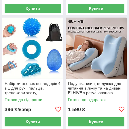
Купити
Купити
Набір кистьових еспандерів 4
Подушка-клин, подушка для
в 1 для рук і пальців,
читання в ліжку та на дивані
тренажери хвату,
ELHIVE з регульованою
відновлення кисті та
опорою для спини, шиї й ніг,
Готово до відправки
Готово до відправки
антистресові м’ячики
Memory Foam
396
1 590
₴/набір
₴
Купити
Купити