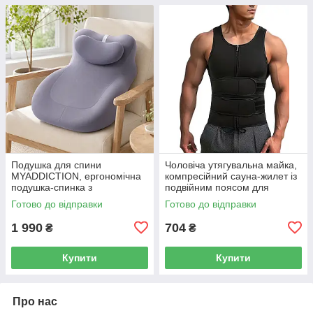
Подушка для спини
Чоловіча утягувальна майка,
MYADDICTION, ергономічна
компресійний сауна-жилет із
подушка-спинка з
подвійним поясом для
підголівником для ліжка та
тренувань, розмір XL, чорний
Готово до відправки
Готово до відправки
дивана 55×40×25 см
1 990
704
₴
₴
Купити
Купити
Про нас