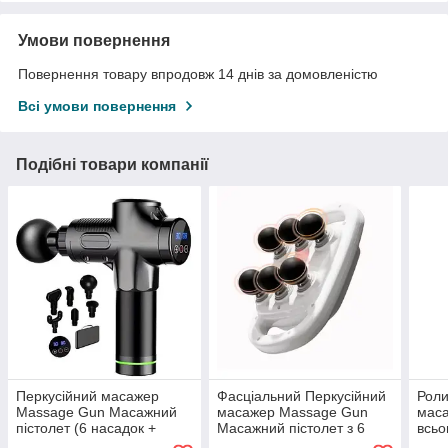
Умови повернення
Повернення товару впродовж 14 днів за домовленістю
Всі умови повернення
Подібні товари компанії
Перкусійний масажер
Фасціальний Перкусійний
Роли
Massage Gun Масажний
масажер Massage Gun
маса
пістолет (6 насадок +
Масажний пістолет з 6
всьо
кейс) 1500 маг 30 режимів
масажними головками
кіль