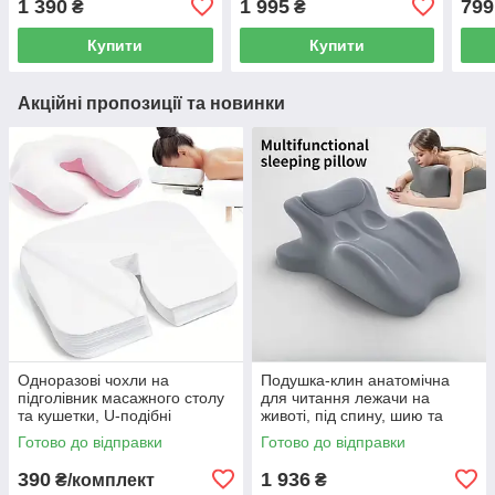
1 390
1 995
799
₴
₴
2000mAh 9 швидкостей 9
Mass
режимів роботи
Купити
Купити
Акційні пропозиції та новинки
Одноразові чохли на
Подушка-клин анатомічна
підголівник масажного столу
для читання лежачи на
та кушетки, U-подібні
животі, під спину, шию та
серветки для обличчя 100 шт.
ноги, Memory Foam, сіра
Готово до відправки
Готово до відправки
38×28 см
56×36×21 см
390
1 936
₴/комплект
₴