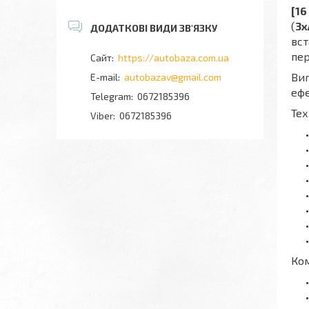
[16
(
3x
вст
пер
https://autobaza.com.ua
Виг
autobazav@gmail.com
ефе
0672185396
Тех
0672185396
Ком