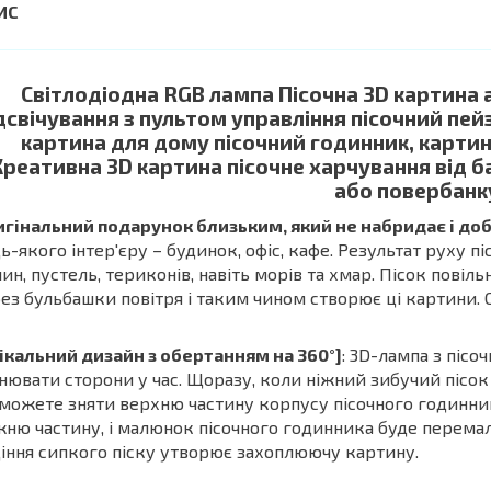
Світлодіодна RGB лампа Пісочна 3D картина 
дсвічування з пультом управління пісочний пе
картина для дому пісочний годинник, картин
Креативна 3D картина пісочне харчування від б
або повербанк
гінальний подарунок близьким, який не набридає і до
ь-якого інтер'єру – будинок, офіс, кафе. Результат руху пі
ин, пустель, териконів, навіть морів та хмар. Пісок повіл
ез бульбашки повітря і таким чином створює ці картини. 
ікальний дизайн з обертанням на 360°]
: 3D-лампа з піс
нювати сторони у час. Щоразу, коли ніжний зибучий пісо
можете зняти верхню частину корпусу пісочного годинник
ню частину, і малюнок пісочного годинника буде перемальо
іння сипкого піску утворює захоплюючу картину.