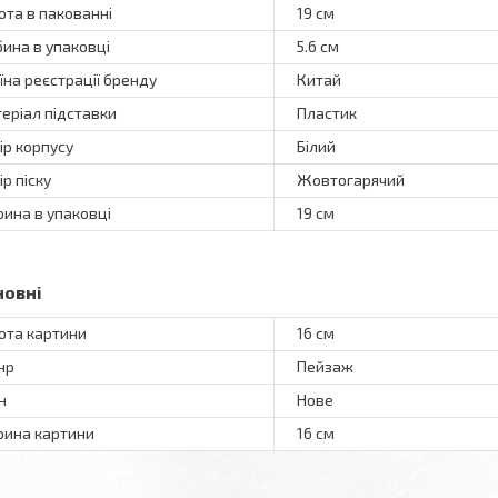
ота в пакованні
19 см
бина в упаковці
5.6 см
їна реєстрації бренду
Китай
еріал підставки
Пластик
ір корпусу
Білий
ір піску
Жовтогарячий
ина в упаковці
19 см
новні
ота картини
16 см
нр
Пейзаж
н
Нове
ина картини
16 см