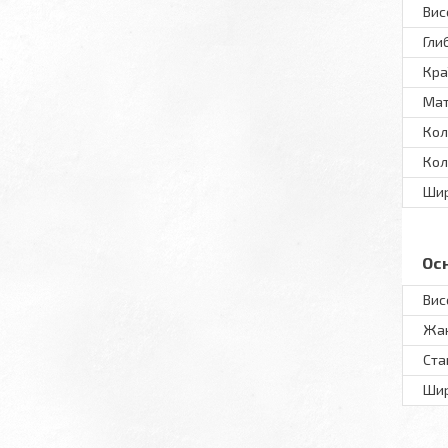
Вис
Гли
Кра
Мат
Кол
Кол
Шир
Ос
Вис
Жа
Ста
Шир