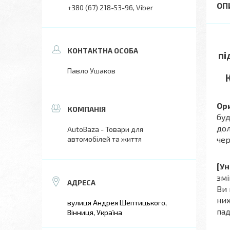
+380 (67) 218-53-96
Viber
пі
Павло Ушаков
Ори
буд
дол
AutoBaza - Товари для
автомобілей та життя
чер
[Ун
змі
Ви 
ниж
вулиця Андрея Шептицького,
пад
Вінниця, Україна