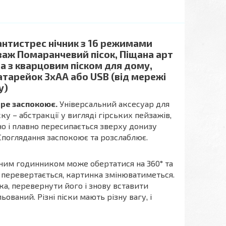
антистрес нічник з 16 режимами
йзаж Помаранчевий пісок, Піщана арт
а з кварцовим піском для дому,
атарейок 3xAA або USB (від мережі
у)
бре заспокоює.
Універсальний аксесуар для
ску – абстракції у вигляді гірських пейзажів,
ьно і плавно пересипається зверху донизу
Споглядання заспокоює та розслаблює.
очним годинником може обертатися на 360° та
к перевертається, картинка змінюватиметься.
а, перевернути його і знову вставити
ваний. Різні піски мають різну вагу, і