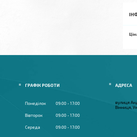
ІН
Цін
ГРАФІК РОБОТИ
вулиця Ан
Понеділок
09:00
17:00
Вінниця, У
Вівторок
09:00
17:00
Середа
09:00
17:00