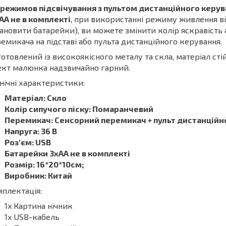
 режимов підсвічування з пультом дистанційного керув
AA не в комплекті
, при використанні режиму живлення ві
ановити батарейки), ви можете змінити колір яскравість
емикача на підставі або пульта дистанційного керування.
отовлений із високоякісного металу та скла, матеріал стій
кт малюнка надзвичайно гарний.
нічні характеристики:
Матеріал: Скло
Колір сипучого піску: Помаранчевий
Перемикач: Сенсорний перемикач + пульт дистанційн
Напруга: 36 В
Роз'єм: USB
Батарейки 3xAA не в комплекті
Розмір: 16*20*10см;
Виробник: Китай
плектація:
1x Картина нічник
1x USB-кабель