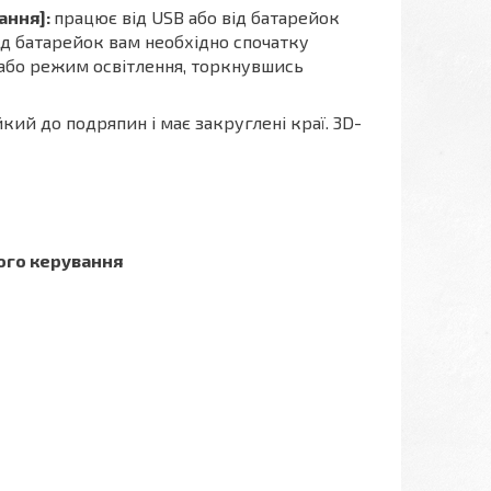
ання]:
працює від USB або від батарейок
д батарейок вам необхідно спочатку
 або режим освітлення, торкнувшись
кий до подряпин і має закруглені краї. 3D-
ого керування