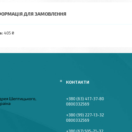
ФОРМАЦІЯ ДЛЯ ЗАМОВЛЕННЯ
а:
405 ₴
дрея Шептицького,
+380 (63) 417-37-80
країна
0800332569
+380 (99) 227-13-32
0800332569
+380 (67) 505-21-32