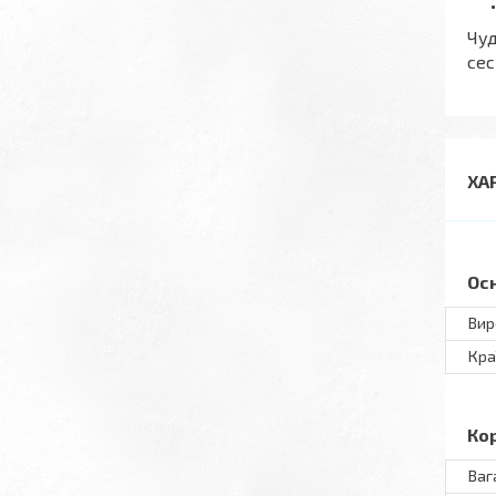
Чуд
сес
ХА
Ос
Вир
Кра
Ко
Ваг