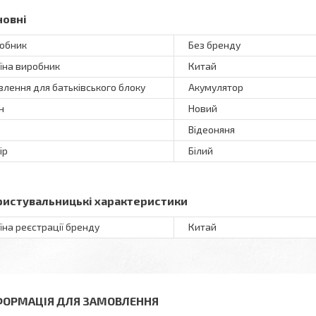
новні
обник
Без бренду
їна виробник
Китай
лення для батьківського блоку
Акумулятор
н
Новий
Відеоняня
ір
Білий
ристувальницькі характеристики
їна реєстрації бренду
Китай
ФОРМАЦІЯ ДЛЯ ЗАМОВЛЕННЯ