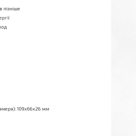
 пізніше
ргії
код
камера): 109х66х26 мм