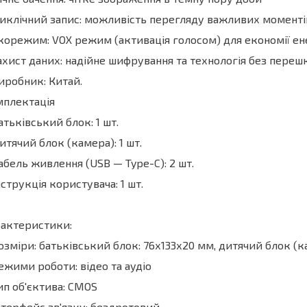
иклічний запис: можливість перегляду важливих моментів
корежим: VOX режим (активація голосом) для економії ене
ахист даних: надійне шифрування та технологія без переш
иробник: Китай.
мплектація
атьківський блок: 1 шт.
итячий блок (камера): 1 шт.
абель живлення (USB — Type-C): 2 шт.
нструкція користувача: 1 шт.
рактеристики:
озміри: батьківський блок: 76х133х20 мм, дитячий блок (
ежими роботи: відео та аудіо
ип об'єктива: CMOS
нтерфейс зв'язку: бездротовий