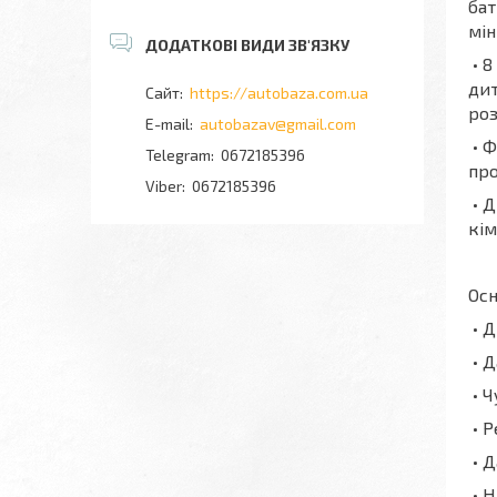
бат
мін
• 8
дит
https://autobaza.com.ua
роз
autobazav@gmail.com
• Ф
0672185396
про
0672185396
• Д
кім
Осн
• Д
• Д
• Ч
• Р
• Д
• Н