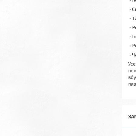
• Є
• Т
• Р
• І
• Р
• Ч
Усе
пов
вбу
пав
ХА