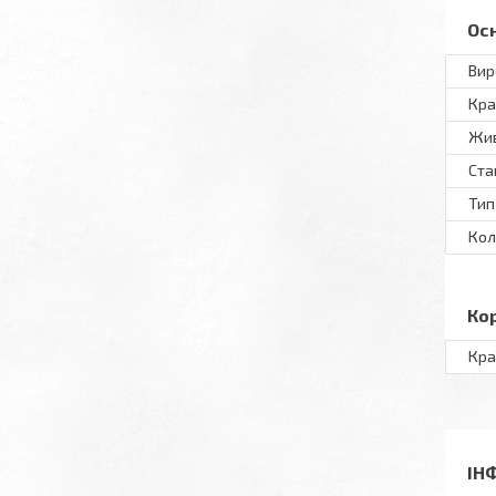
Ос
Вир
Кра
Жив
Ста
Тип
Кол
Ко
Кра
ІН