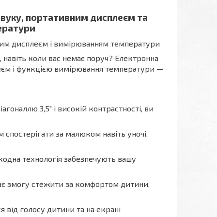
звуку, портативним дисплеєм та
ератури
ним дисплеєм і вимірюванням температури
, навіть коли вас немає поруч? Електронна
еєм і функцією вимірювання температури —
агоналлю 3,5" і високій контрастності, ви
м спостерігати за малюком навіть уночі,
кодна технологія забезпечують вашу
ає змогу стежити за комфортом дитини,
від голосу дитини та на екрані