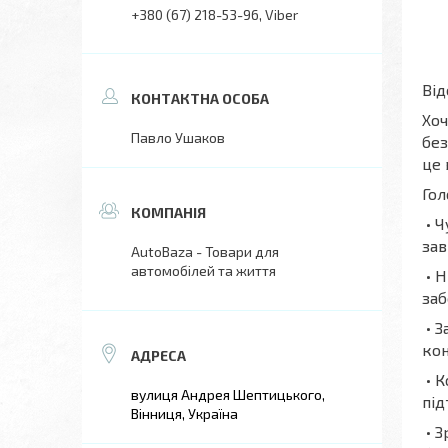
+380 (67) 218-53-96
Viber
Від
Хоч
Павло Ушаков
без
це 
Гол
• Ч
зав
AutoBaza - Товари для
автомобілей та життя
• Н
заб
• З
кон
• К
вулиця Андрея Шептицького,
під
Вінниця, Україна
• З