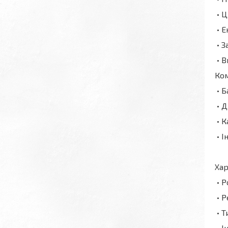
• Ц
• Е
• З
• В
Ко
• Б
• Д
• К
• І
Ха
• Р
• Р
• Т
• І