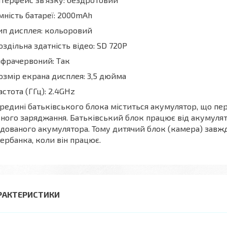
мність батареї: 2000mAh
ип дисплея: кольоровий
оздільна здатність відео: SD 720P
нфрачервоний: Так
озмір екрана дисплея: 3,5 дюйма
астота (ГГц): 2.4GHz
редині батьківського блока міститься акумулятор, що пер
ного заряджання. Батьківський блок працює від акумулят
дованого акумулятора. Тому дитячий блок (камера) завжд
ербанка, коли він працює.
РАКТЕРИСТИКИ