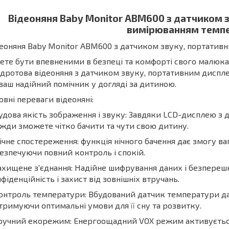
Відеоняня Baby Monitor ABM600 з датчиком 
вимірюванням темп
еоняня Baby Monitor ABM600 з датчиком звуку, портатив
ете бути впевненими в безпеці та комфорті свого малюка
дротова відеоняня з датчиком звуку, портативним диспл
ваш надійний помічник у догляді за дитиною.
овні переваги відеоняні:
удова якість зображення і звуку: Завдяки LCD-дисплею з ді
жди зможете чітко бачити та чути свою дитину.
ічне спостереження: функція нічного бачення дає змогу ва
езпечуючи повний контроль і спокій.
ахищене з'єднання: Надійне шифрування даних і безпереш
фіденційність і захист від зовнішніх втручань.
онтроль температури: Вбудований датчик температури д
тримуючи оптимальні умови для її сну та розвитку.
ручний екорежим: Енергоощадний VOX режим активується 