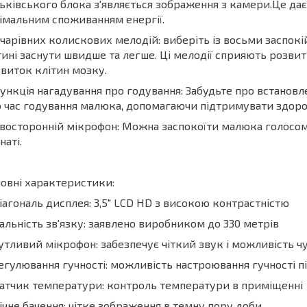
ьківського блока з'являється зображення з камери.Це дає
імальним споживанням енергії.
 чарівних колискових мелодій: виберіть із восьми заспок
ині заснути швидше та легше. Ці мелодії сприяють розвитк
виток клітин мозку.
ункція нагадування про годування: Забудьте про встановл
 час годування малюка, допомагаючи підтримувати здор
восторонній мікрофон: Можна заспокоїти малюка голосом,
наті.
овні характеристики:
іагональ дисплея: 3,5" LCD HD з високою контрастністю
альність зв'язку: заявлено виробником до 330 метрів
утливий мікрофон: забезпечує чіткий звук і можливість ч
егулювання гучності: можливість настроювання гучності п
атчик температури: контроль температури в приміщенні
ічне бачення: чітке зображення в темну пору доби