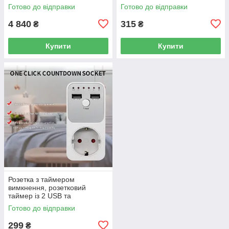
розшифруванням та
для побутової техніки Cowell
Готово до відправки
Готово до відправки
конспектом Alvora 920
TM03-EU
4 840
315
₴
₴
Купити
Купити
Розетка з таймером
вимкнення, розетковий
таймер із 2 USB та
автовимкненням на 15
Готово до відправки
хвилин–6 годин Cowell UD02
299
₴