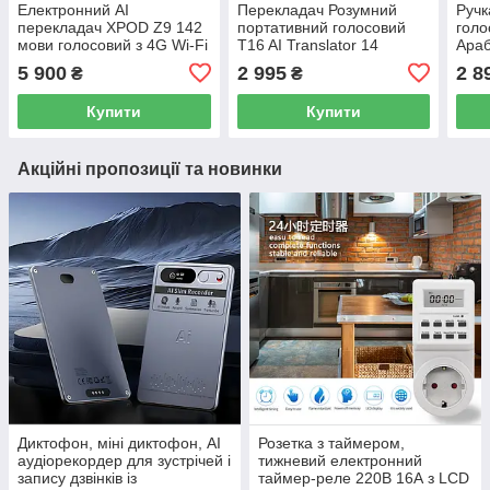
Електронний AI
Перекладач Розумний
Ручк
перекладач XPOD Z9 142
портативний голосовий
голо
мови голосовий з 4G Wi-Fi
T16 AI​​​​​​​ Translator 14
Араб
фото переклад сканер
офлайн мов, 138 онлайн
мова
5 900
2 995
2 8
₴
₴
тексту онлайн офлайн для
мов, фото переклад 1500
пере
навчання поїздок
mAh
пере
Купити
Купити
Акційні пропозиції та новинки
Диктофон, міні диктофон, AI
Розетка з таймером,
аудіорекордер для зустрічей і
тижневий електронний
запису дзвінків із
таймер-реле 220В 16А з LCD