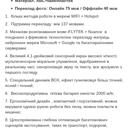
Матеріал: АБС+нанопластик
Переклад фото: Онлайн 75 мов / Оффлайн 40 мов
1. Кілька методів роботи в мережі WIFI + Hotspot
2. Підтримка перекладу між 137 мовами.
3. Механізм розпізнавання мови iFLYTEK + Nuance в
поєднанні з фірмовою технологією перекладу матриць
нейронних мереж Microsoft + Google та багатокраїнними
серверами;
4. Великий 4,1-дюймовий сенсорний екран високої чіткості,
мультисенсорне візуальне управління, відображення в
реальному часі, синхронізація звуку та тексту, все зрозуміло з
першого погляду.
5. Спеціальний динамік BOX, ефект гучномовця більш точний,
ясний і точний;
6. Високопродуктивна літієва батарея ємністю 2000 мАг;
7. Ергономічний дизайн , компактний і портативний, можна
керувати однією рукою робота без тиску, можна покласти в
кишеню;
8. Цілоспрямована глибока оптимізація багатомовних
сценаріїв застосування, таких як транспорт, подорожі,