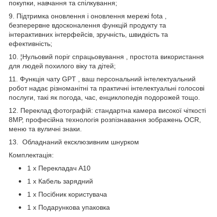
покупки, навчання та спілкування;
9. Підтримка оновлення і оновлення мережі fota ,
безперервне вдосконалення функцій продукту та
інтерактивних інтерфейсів, зручність, швидкість та
ефективність;
10. ¦Нульовий поріг спрацьовування , простота використання
для людей похилого віку та дітей;
11. Функція чату GPT , ваш персональний інтелектуальний
робот надає різноманітні та практичні інтелектуальні голосові
послуги, такі як погода, час, енциклопедія подорожей тощо.
12. Переклад фотографій: стандартна камера високої чіткості
8MP, професійна технологія розпізнавання зображень OCR,
меню та вуличні знаки.
13. Обладнаний ексклюзивним шнурком
Комплектація:
1 x Перекладач A10
1 x Кабель зарядний
1 x Посібник користувача
1 x Подарункова упаковка