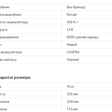
обник
Без бренду
їна виробник
Китай
ість акумулятору
100 А. г
руга
12 В
рацювання
6000 циклів заряду
н
Новий
 акумулятора
LiFePO4
ір корпусу
Чорний
баритні розміри
а
10 кг
ота
216 мм
вжина
329 мм
рина
173 мм