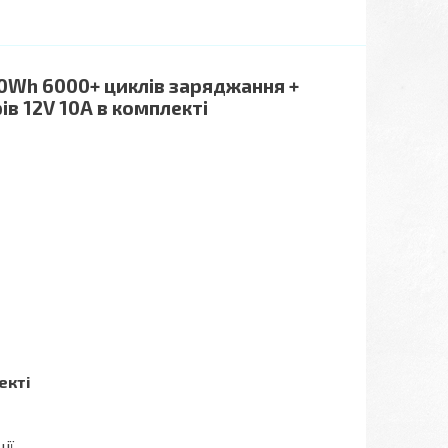
0Wh 6000+ циклів заряджання +
в 12V 10A в комплекті
екті
ії