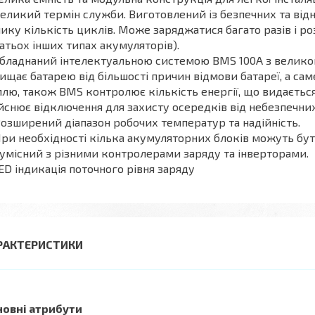
Великий термін служби. Виготовлений із безпечних та ві
ику кількість циклів. Може заряджатися багато разів і 
атьох інших типах акумуляторів).
Обладнаний інтелектуальною системою BMS 100А з великою
ищає батарею від більшості причин відмови батареї, а са
лю, також BMS контролює кількість енергії, що видається 
йснює відключення для захисту осередків від небезпечних
Розширений діапазон робочих температур та надійність.
При необхідності кілька акумуляторних блоків можуть бути
Сумісний з різними контролерами заряду та інверторами.
LED індикація поточного рівня заряду
РАКТЕРИСТИКИ
новні атрибути