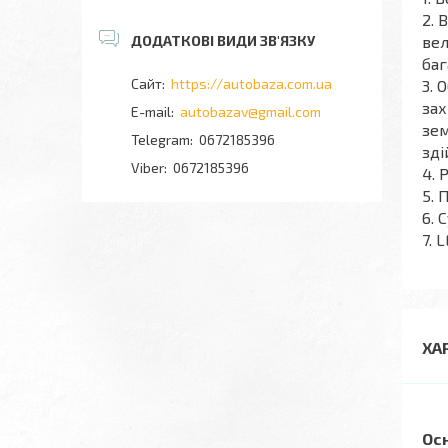
2. 
вел
баг
https://autobaza.com.ua
3. 
зах
autobazav@gmail.com
зем
0672185396
зді
0672185396
4. 
5. 
6. 
7. 
ХА
Ос