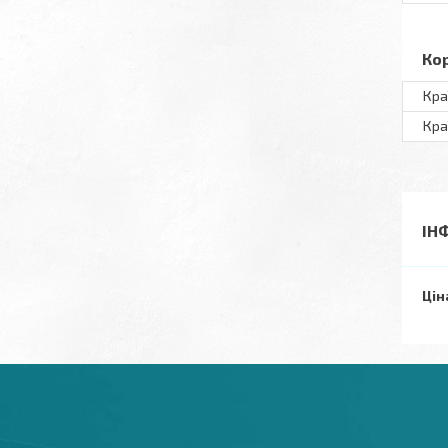
Ко
Кра
Кра
ІН
Цін