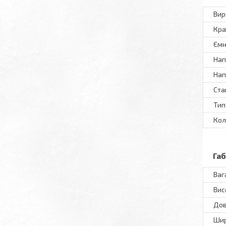
Вир
Кра
Ємн
Нап
Нап
Ста
Тип
Кол
Га
Ваг
Вис
До
Ши