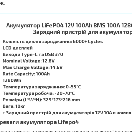
Акумулятор LiFePO4 12V 100Ah BMS 100A 128
Зарядний пристрій для акумуляторі
Кількість циклів заряджання: 6000+ Cycles
LCD дисплей
Виходи Type-C та USB 3/0
Nominal Voltage: 12.8V
Max Charge Voltage: 14.6V
Rate Capacity: 100Ah
1280Wh
Температура заряджання: 0~55°C
Температура робоча: -20~70°C
Розміри (L*W*H): 329*173*216 mm
Вага: 10кг
+ Зарядний пристрій для акумуляторів 12V 10A в компл
реваги акумулятора Lifepo4
Велика ємність та модульна конструкція для легкої інсталяц