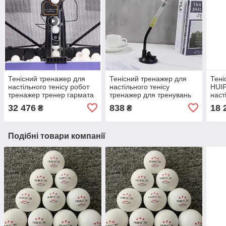
Тенісний тренажер для
Тенісний тренажер для
Тені
настільного тенісу робот
настільного тенісу
HUI
тренажер тренер гармата
тренажер для тренувань
наст
для тренувань з
ударів по м'ячу зі швидким
Двор
32 476
838
18 
₴
₴
настільного тенісу пінг-
відскоком для пінг понга
гар
понгу з сіткою
настільного
для 
наст
Подібні товари компанії