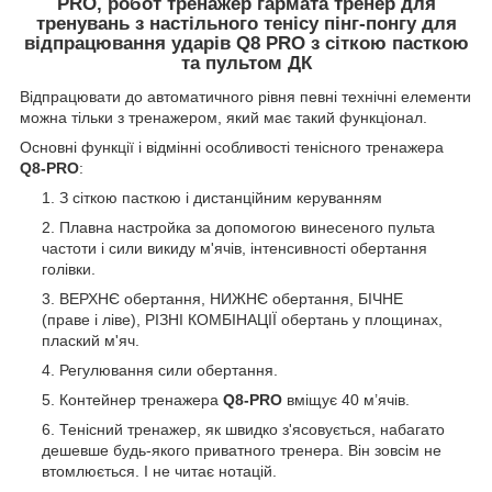
PRO, робот тренажер гармата тренер для
тренувань з настільного тенісу пінг-понгу для
відпрацювання ударів Q8 PRO з сіткою пасткою
та пультом ДК
Відпрацювати до автоматичного рівня певні технічні елементи
можна тільки з тренажером, який має такий функціонал.
Основні функції і відмінні особливості тенісного тренажера
Q8-PRO
:
З сіткою пасткою і дистанційним керуванням
Плавна настройка за допомогою винесеного пульта
частоти і сили викиду м'ячів, інтенсивності обертання
голівки.
ВЕРХНЄ обертання, НИЖНЄ обертання, БІЧНЕ
(праве і ліве), РІЗНІ КОМБІНАЦІЇ обертань у площинах,
плаский м'яч.
Регулювання сили обертання.
Контейнер тренажера
Q8-PRO
вміщує 40 м’ячів.
Тенісний тренажер, як швидко з'ясовується, набагато
дешевше будь-якого приватного тренера. Він зовсім не
втомлюється. І не читає нотацій.