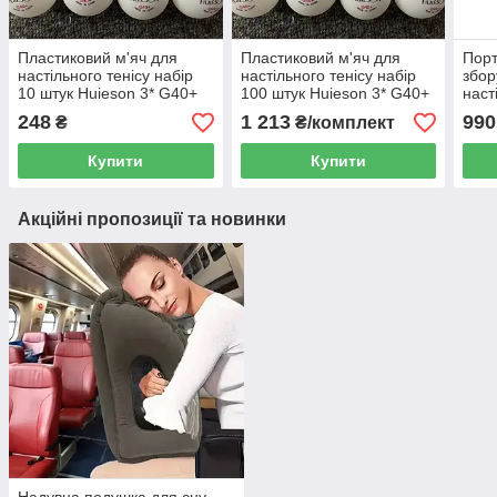
Пластиковий м'яч для
Пластиковий м'яч для
Порт
настільного тенісу набір
настільного тенісу набір
збор
10 штук Huieson 3* G40+
100 штук Huieson 3* G40+
наст
М'ячі для настільного
М'ячі для настільного
Ретр
248
1 213
990
₴
₴/комплект
тенісу 3Stars ABS+ вага
тенісу 3 Stars ABS+ вага
муль
2,85 гр
2,85 гр
плас
Купити
Купити
Акційні пропозиції та новинки