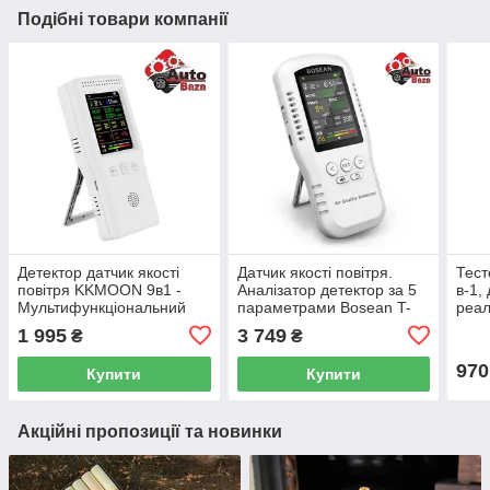
Подібні товари компанії
Детектор датчик якості
Датчик якості повітря.
Тест
повітря KKMOON 9в1 -
Аналізатор детектор за 5
в-1,
Мультифункціональний
параметрами Bosean T-
реал
тестер
Z01Pro портативний
дис
1 995
3 749
₴
₴
970
Купити
Купити
Акційні пропозиції та новинки