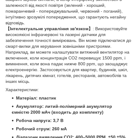
залежності від якості повітря (зелений - хороший,
помаранчевий - попереджувальний, червоний - поганий),
інтуїтивно зрозумілі попередження, що гарантують негайну
відповідь.
【Інтелектуальне управління зв'язком】
: Використовуйте
високоякісні інфрачервоні та лазерні датчики для
забезпечення точності вимірювань. Він може підключатися до
смарт-вилки для керування зовнішніми пристроями.
Наприклад, ви можете налаштувати витяжний вентилятор на
включення, коли концентрація CO2 перевищує 1500 ppm, і
вимкнення, коли вона падає нижче 800 ppm, що заощаджує
електроенергію. Застосовується для квартир, будинків, шкіл,
лікарень, дитячих кімнат, готелів, ресторанів, автомобілів та
інших місць.
Характеристики:
Матеріал: пластик
Акумулятор: литий-полімерний акумулятор
ємністю 2000 мАч (входить до комплекту)
Робоча напруга: 3,7 В
Робочий струм: 260 мА
Діапазони виявлення CO2: 400–5000 PPM, ±50 ±5%