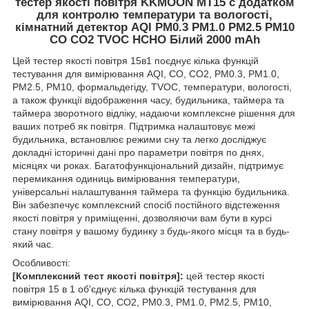
тестер якості повітря KKMOON MT15 c додатком
для контролю температури та вологості,
кімнатний детектор AQI PM0.3 PM1.0 PM2.5 PM10
CO CO2 TVOC HCHO Білий 2000 mAh
Цей тестер якості повітря 15в1 поєднує кілька функцій
тестування для вимірювання AQI, CO, CO2, PM0.3, PM1.0,
PM2.5, PM10, формальдегіду, TVOC, температури, вологості,
а також функції відображення часу, будильника, таймера та
таймера зворотного відліку, надаючи комплексне рішення для
ваших потреб як повітря. Підтримка налаштовує межі
будильника, встановлює режими сну та легко досліджує
докладні історичні дані про параметри повітря по днях,
місяцях чи роках. Багатофункціональний дизайн, підтримує
перемикання одиниць вимірювання температури,
універсальні налаштування таймера та функцію будильника.
Він забезпечує комплексний спосіб постійного відстеження
якості повітря у приміщенні, дозволяючи вам бути в курсі
стану повітря у вашому будинку з будь-якого місця та в будь-
який час.
Особливості:
[Комплексний тест якості повітря]:
цей тестер якості
повітря 15 в 1 об'єднує кілька функцій тестування для
вимірювання AQI, CO, CO2, PM0.3, PM1.0, PM2.5, PM10,