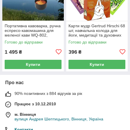
Портативна кавоварка, ручна
Карти мудр Gertrud Hirschi 68
еспресо-кавомашина для
шт, навчальна колода для
меленої кави WQ-802,
йоги, медитації та духовних
похідна туристична 19×5,5 см
практик англійською мовою
Готово до відправки
Готово до відправки
1 495
396
₴
₴
Купити
Купити
Про нас
90% позитивних з 884 відгуків за рік
Працює з 10.12.2010
м. Вінниця
вулиця Андрея Шептицького, Вінниця, Україна
Контакти