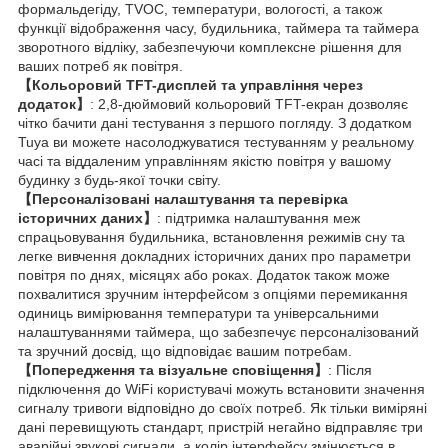
формальдегіду, TVOC, температури, вологості, а також
функції відображення часу, будильника, таймера та таймера
зворотного відліку, забезпечуючи комплексне рішення для
ваших потреб як повітря.
【Кольоровий TFT-дисплей та управління через
додаток】
: 2,8-дюймовий кольоровий TFT-екран дозволяє
чітко бачити дані тестування з першого погляду. З додатком
Tuya ви можете насолоджуватися тестуванням у реальному
часі та віддаленим управлінням якістю повітря у вашому
будинку з будь-якої точки світу.
【Персоналізовані налаштування та перевірка
історичних даних】
: підтримка налаштування меж
спрацьовування будильника, встановлення режимів сну та
легке вивчення докладних історичних даних про параметри
повітря по днях, місяцях або роках. Додаток також може
похвалитися зручним інтерфейсом з опціями перемикання
одиниць вимірювання температури та універсальними
налаштуваннями таймера, що забезпечує персоналізований
та зручний досвід, що відповідає вашим потребам.
【Попередження та візуальне сповіщення】
: Після
підключення до WiFi користувачі можуть встановити значення
сигналу тривоги відповідно до своїх потреб. Як тільки виміряні
дані перевищують стандарт, пристрій негайно відправляє три
аварійні звукові сигнали, а колір інтерфейсу змінюється в