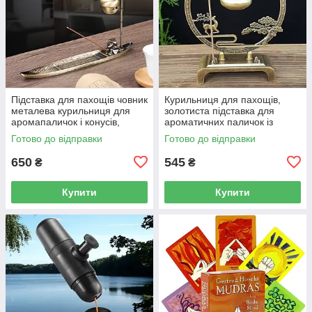
Підставка для пахощів човник
Курильниця для пахощів,
металева курильниця для
золотиста підставка для
аромапаличок і конусів,
ароматичних паличок із
човен з рибалкою та
підвісною чашею та декором
Готово до відправки
Готово до відправки
підвісною чашею 24 см
15,5 см
650
545
₴
₴
Купити
Купити