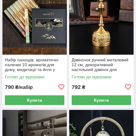
Набір пахощів, ароматичні
Дзвіночок ручний металевий
палички 10 ароматів для
12 см, декоративний
дому, медитації та йоги у
настільний дзвінок для
подарунковій коробці 21 см
церемоній і подарунка,
Готово до відправки
Готово до відправки
золотистий
790
792
₴/набір
₴
Купити
Купити