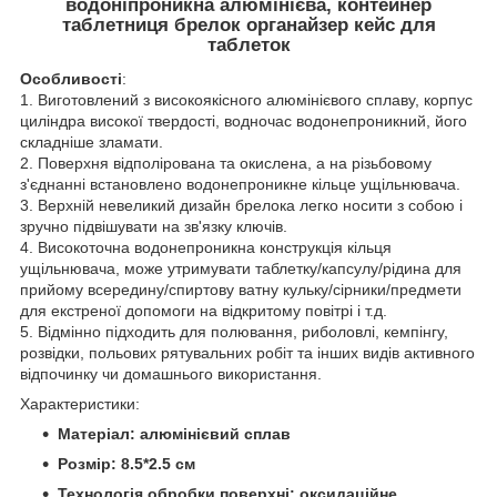
водоніпроникна алюмінієва, контейнер
таблетниця брелок органайзер кейс для
таблеток
Особливості
:
1. Виготовлений з високоякісного алюмінієвого сплаву, корпус
циліндра високої твердості, водночас водонепроникний, його
складніше зламати.
2. Поверхня відполірована та окислена, а на різьбовому
з'єднанні встановлено водонепроникне кільце ущільнювача.
3. Верхній невеликий дизайн брелока легко носити з собою і
зручно підвішувати на зв'язку ключів.
4. Високоточна водонепроникна конструкція кільця
ущільнювача, може утримувати таблетку/капсулу/рідина для
прийому всередину/спиртову ватну кульку/сірники/предмети
для екстреної допомоги на відкритому повітрі і т.д.
5. Відмінно підходить для полювання, риболовлі, кемпінгу,
розвідки, польових рятувальних робіт та інших видів активного
відпочинку чи домашнього використання.
Характеристики:
Матеріал: алюмінієвий сплав
Розмір: 8.5*2.5 см
Технологія обробки поверхні: оксидаційне