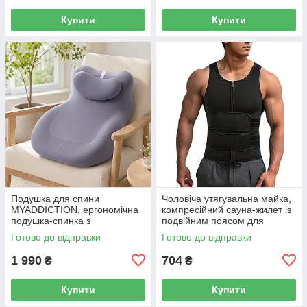
Купити
Купити
Подушка для спини
Чоловіча утягувальна майка,
MYADDICTION, ергономічна
компресійний сауна-жилет із
подушка-спинка з
подвійним поясом для
підголівником для ліжка та
тренувань, розмір XL, чорний
Готово до відправки
Готово до відправки
дивана 55×40×25 см
1 990
704
₴
₴
Купити
Купити