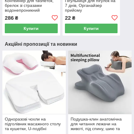
Контейнер для таблеток,
Пігульниця для пігулок на
брелок зі стразами
7 днів, Органайзер
водонепроникний
прийому
дорожній
таблеток, Контейнер-
286
22
₴
₴
диспенсер на 7 днів
Купити
Купити
Акційні пропозиції та новинки
Одноразові чохли на
Подушка-клин анатомічна
підголівник масажного столу
для читання лежачи на
та кушетки, U-подібні
животі, під спину, шию та
серветки для обличчя 100 шт.
ноги, Memory Foam, сіра