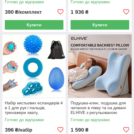
Готово до відправки
Готово до відправки
38×28 см
56×36×21 см
390
1 936
₴/комплект
₴
Купити
Купити
Набір кистьових еспандерів 4
Подушка-клин, подушка для
в 1 для рук і пальців,
читання в ліжку та на дивані
тренажери хвату,
ELHIVE з регульованою
відновлення кисті та
опорою для спини, шиї й ніг,
Готово до відправки
Готово до відправки
антистресові м’ячики
Memory Foam
396
1 590
₴/набір
₴