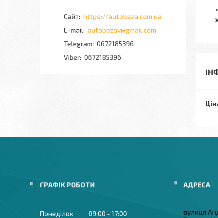
https://autobaza.com.ua
autobazav@gmail.com
0672185396
0672185396
ІН
Цін
ГРАФІК РОБОТИ
вулиця Ан
Понеділок
09:00
17:00