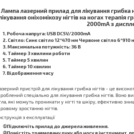
Лампа лазерний прилад для лікування грибка н
лікування оніхомікозу нігтів на ногах терапія г
2000mA з диспл
1. Робоча напруга: USB DC5V/2000mA
2. Світло: Синє світло 12*470 нм Червоне світло 6*910 
3. Максимальна потужність: 36 В
4. Таймер 3 хвилини роботи
5. Таймер 5 хвилин
6. Таймер 10 хвилин
7. Відображення часу
Лазерний пристрій для лікування грибка нігтів - це висок
роблений спеціально для лікування грибка нігтів. Воно 
тла, які можуть проникати у нігті та шкіру, ефективно зн
ровому зростанню нігтів.
Інструкція з експлуатації
①Підключіть прилад до джерела живлення.
②Помістіть травмовану руку або ногу в інструмент, 