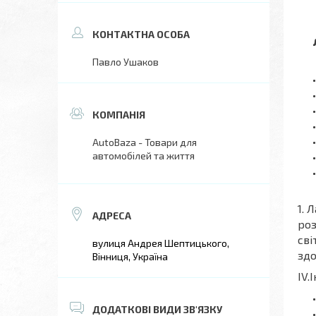
Павло Ушаков
AutoBaza - Товари для
автомобілей та життя
1. 
роз
сві
вулиця Андрея Шептицького,
здо
Вінниця, Україна
IV.