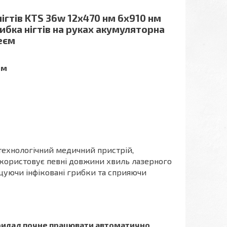
ігтів KTS 36w 12x470 нм 6x910 нм
рибка нігтів на руках акумуляторна
еєм
нм
отехнологічний медичний пристрій,
використовує певні довжини хвиль лазерного
ищуючи інфіковані грибки та сприяючи
прилад почне працювати автоматично