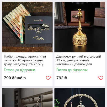
Набір пахощів, ароматичні
Дзвіночок ручний металевий
палички 10 ароматів для
12 см, декоративний
дому, медитації та йоги у
настільний дзвінок для
подарунковій коробці 21 см
церемоній і подарунка,
Готово до відправки
Готово до відправки
золотистий
790
792
₴/набір
₴