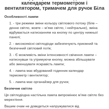
календарем термометром і
вентилятором, тримачем для ручок Біла
Особливості лампи
- три режими зміни кольору світлового потоку (біле –
денне світло, жовте – м'яке світло, і нейтральне), зміна
відбувається натисканням на кнопку по центру нижньої
панелі;
- високоякісні світлодіоди забезпечують приємний та
безпечний світловий потік;
- Є можливість зміни інтенсивності свічення лампи –
натиснувши та утримуючи кнопку, можна збільшувати
або зменшувати яскравість лампи;
- лампа має вбудований годинник календар
термометр і вентилятор;
- лампа має органайзер для ручок;
Безпечне світло
Ця світлодіодна настільна лампа випромінює м'яке світло без
мерехтіння.
Вашим очам не доведеться напружуватися від