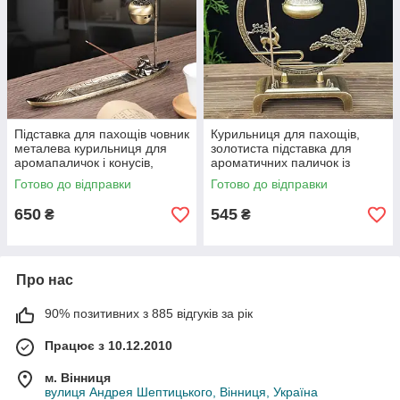
Підставка для пахощів човник
Курильниця для пахощів,
металева курильниця для
золотиста підставка для
аромапаличок і конусів,
ароматичних паличок із
човен з рибалкою та
підвісною чашею та декором
Готово до відправки
Готово до відправки
підвісною чашею 24 см
15,5 см
650
545
₴
₴
Про нас
90% позитивних з 885 відгуків за рік
Працює з 10.12.2010
м. Вінниця
вулиця Андрея Шептицького, Вінниця, Україна