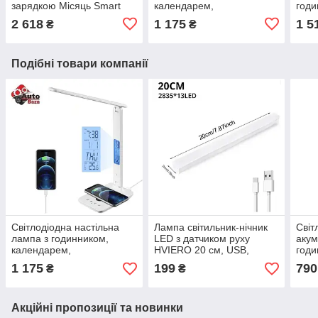
зарядкою Місяць Smart
календарем,
годи
Moon Lamp, безпровідна
термометром та
тер
2 618
1 175
1 5
₴
₴
зарядка
бездротова зарядка
вент
VIKEFON
трим
Подібні товари компанії
Світлодіодна настільна
Лампа світильник-нічник
Світ
лампа з годинником,
LED з датчиком руху
акум
календарем,
HVIERO 20 см, USB,
годи
термометром та
магнітна (13 LED 2835,
тер
1 175
199
790
₴
₴
бездротова зарядка
біле денне світло)
вент
VIKEFON
трим
Акційні пропозиції та новинки