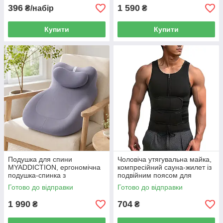
396
1 590
₴/набір
₴
Купити
Купити
Подушка для спини
Чоловіча утягувальна майка,
MYADDICTION, ергономічна
компресійний сауна-жилет із
подушка-спинка з
подвійним поясом для
підголівником для ліжка та
тренувань, розмір XL, чорний
Готово до відправки
Готово до відправки
дивана 55×40×25 см
1 990
704
₴
₴