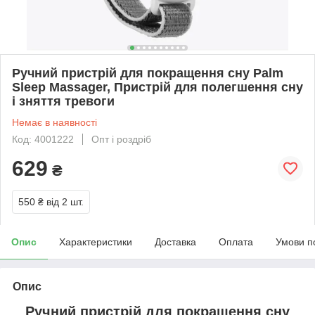
Ручний пристрій для покращення сну Palm
Sleep Massager, Пристрій для полегшення сну
і зняття тревоги
Немає в наявності
Код: 4001222
Опт і роздріб
629
₴
550 ₴
від 2 шт.
Опис
Характеристики
Доставка
Оплата
Умови п
Опис
Ручний пристрій для покращення сну