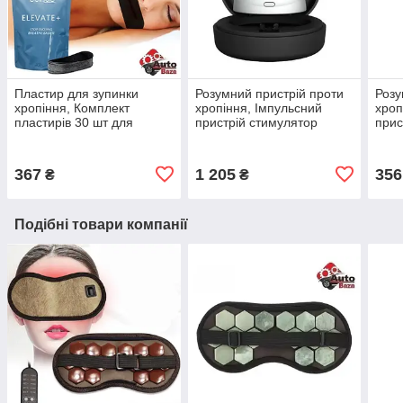
Пластир для зупинки
Розумний пристрій проти
Розу
хропіння, Комплект
хропіння, Імпульсний
хроп
пластирів 30 шт для
пристрій cтимулятор
прис
Корекції нічного сну проти
м’язів проти хропіння
м’яз
хропіння
Snore Circle
хро
367
1 205
356
₴
₴
Подібні товари компанії