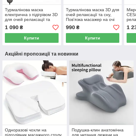
Турмалінова маска
Турмалінова маска 3D для
Мікр
електрична з підігрівом 3D
очей релаксації та сну,
CES/
для очей релаксації та
Пов'язка масажер на очі
рела
сну, Пов'язка масажер на
для сну та відпочинку
OKS-
1 090
990
1 2
₴
₴
очі для сну та відпочинку
Нефритовий камінь Jade
рівн
Stone
елек
Купити
Купити
Акційні пропозиції та новинки
Одноразові чохли на
Подушка-клин анатомічна
підголівник масажного столу
для читання лежачи на