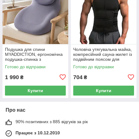
Подушка для спини
Чоловіча утягувальна майка,
MYADDICTION, ергономічна
компресійний сауна-жилет із
подушка-спинка з
подвійним поясом для
підголівником для ліжка та
тренувань, розмір XL, чорний
Готово до відправки
Готово до відправки
дивана 55×40×25 см
1 990
704
₴
₴
Купити
Купити
Про нас
90% позитивних з 885 відгуків за рік
Працює з 10.12.2010