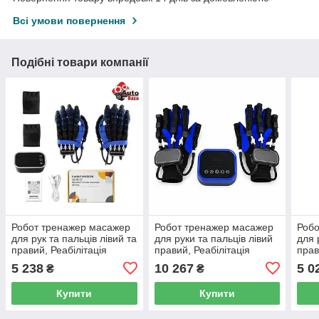
Всі умови повернення
Подібні товари компанії
Робот тренажер масажер
Робот тренажер масажер
Робо
для рук та пальців лівий та
для руки та пальців лівий
для 
правий, Реабілітація
правий, Реабілітація
прав
функцій лівої та правої
функцій лівої правої руки,
функ
5 238
10 267
5 0
₴
₴
руки реабілітаційні
реабілітаційні рукавиці 2
руки
рукавички XXL​
шт XL
рука
Купити
Купити