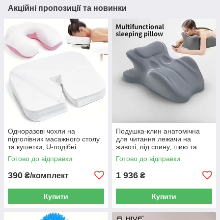
Акційні пропозиції та новинки
Одноразові чохли на
Подушка-клин анатомічна
підголівник масажного столу
для читання лежачи на
та кушетки, U-подібні
животі, під спину, шию та
серветки для обличчя 100 шт.
ноги, Memory Foam, сіра
Готово до відправки
Готово до відправки
38×28 см
56×36×21 см
390
1 936
₴/комплект
₴
Купити
Купити