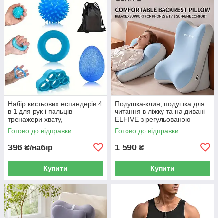
Набір кистьових еспандерів 4
Подушка-клин, подушка для
в 1 для рук і пальців,
читання в ліжку та на дивані
тренажери хвату,
ELHIVE з регульованою
відновлення кисті та
опорою для спини, шиї й ніг,
Готово до відправки
Готово до відправки
антистресові м’ячики
Memory Foam
396
1 590
₴/набір
₴
Купити
Купити