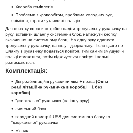
Хвороба геміплегія.
Проблеми з кровообігом, проблема холодних рук,
оніміння, втрати чутливості пальців.
Для початку вправи потрібно надіти тренувальну рукавичку на
руку, вставити шланг у системний блок, натиснути кнопку
включення на системному блоці. На одну руку одягнути
тренувальну рукавичку, на іншу - дзеркальну. Після цього по
шлангу в рукавичку подається повітря, тим самим змушуючи
пальці стискатися, потім відкачується повітря і пальці
розтискаються.
Комплектація:
Дві реабілітаційні рукавички ліва + права
(Одна
реабілітаційна рукавичка в коробці + 1 без
коробки)
"дзеркальна" рукавичка (на іншу руку)
системний блок
зарядний пристрій USB для системного блоку та
“дзеркальної” рукавички
м'ячик