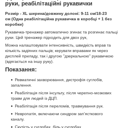
руки, реабілітаційні рукавички
Розмір - XL ширина/довжину долоні: 9-11 см/18-23
см (Одна реабілітаційна рукавичка в коробці + 1 без
коробки)
Рукавичка-тренажер автоматично згинає та розгинає пальці
руки. Цей тренажер підходить для двох рук,
Можна налаштовувати інтенсивність, швидкість вправ та
кількість задіяних пальців; керувати вправами як через
дисплей приладу, так і другою "дзеркальною" рукавичкою
(вдягається на іншу руку).
Показання:
Ревматичні захворювання, дистрофія суглобів,
запалення.
Реабілітація після інсульту, після черепно-мозкових
травм для людей із ДЦП.
Реабілітація після переломів, травмування рук.
Невропатія, включаючи синдром зап'ясткового
каналу.
Скутість у суглобах, біль у суглобах.