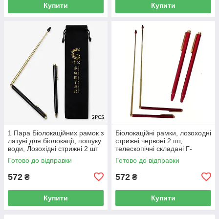
Купити
Купити
1 Пара Біолокаційних рамок з
Біолокаційні рамки, лозоходні
латуні для біолокації, пошуку
стрижні червоні 2 шт,
води, Лозохідні стрижні 2 шт
телескопічні складані Г-
для полювання за
подібні рамки
Готово до відправки
Готово до відправки
привидами, чорні в чохлі
572
572
₴
₴
Купити
Купити