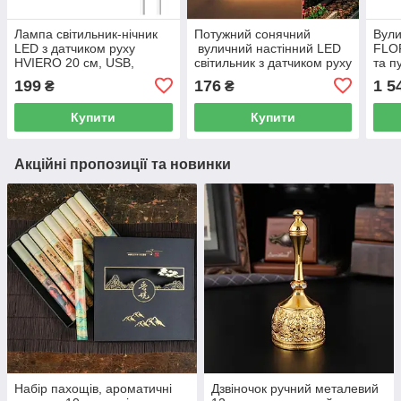
Лампа світильник-нічник
Потужний сонячний
Вули
LED з датчиком руху
вуличний настінний LED
FLOR
HVIERO 20 см, USB,
світильник з датчиком руху
та п
магнітна (13 LED 2835,
та світла,
199
176
1 5
₴
₴
біле денне світло)
водонепроникний ліхтар
для двору, саду та дому
Купити
Купити
Акційні пропозиції та новинки
Набір пахощів, ароматичні
Дзвіночок ручний металевий