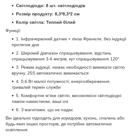
Світлодіоди: 8 шт. світлодіодів
Розмір продукту: 8,3*8,3*2 см
Колір світла: Теплий білий
Функції:
1. Інфрачервоний датчик + лінза Френеля, без індукції
протягом дня
2. Широкий діапазон спрацьовування, відстань
спрацьовування 3-6 метрів, кут спрацьовування 120°
3. Режим індукції, немає необхідності вимикати світло
вручну, 25S автоматично вимикається
4. 0,6 Вт малої потужності, енергозбереження,
тривалий термін служби
5. Комфортне м'яке світло, високоякісні світлодіодні
лампи-намистинки, ваші очі
6. З магнітами, що не падає
Він ідеально підходить для коридорів, кухонь, спалень або
будь-яких інших просторів, де потрібне автоматичне
освітлення.