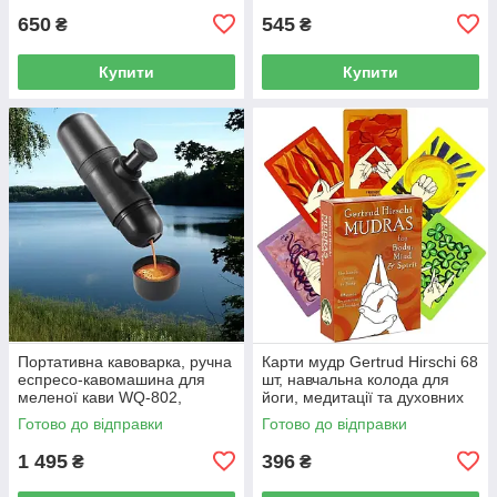
650
545
₴
₴
Купити
Купити
Портативна кавоварка, ручна
Карти мудр Gertrud Hirschi 68
еспресо-кавомашина для
шт, навчальна колода для
меленої кави WQ-802,
йоги, медитації та духовних
похідна туристична 19×5,5 см
практик англійською мовою
Готово до відправки
Готово до відправки
1 495
396
₴
₴