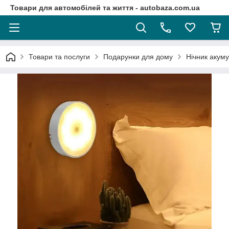
Товари для автомобілей та життя - autobaza.com.ua
Товари та послуги
Подарунки для дому
Нічник акуму