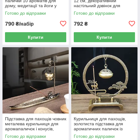
палички 10 ароматів для
12 см, декоративний
дому, медитації та йоги у
настільний дзвінок для
подарунковій коробці 21 см
церемоній і подарунка,
Готово до відправки
Готово до відправки
золотистий
790
792
₴/набір
₴
Купити
Купити
Підставка для пахощів човник
Курильниця для пахощів,
металева курильниця для
золотиста підставка для
аромапаличок і конусів,
ароматичних паличок із
човен з рибалкою та
підвісною чашею та декором
Готово до відправки
Готово до відправки
підвісною чашею 24 см
15,5 см