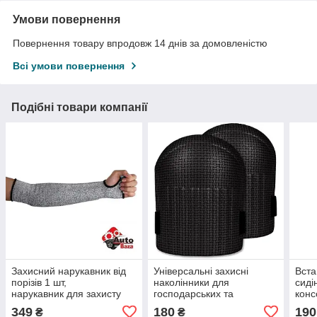
Умови повернення
Повернення товару впродовж 14 днів за домовленістю
Всі умови повернення
Подібні товари компанії
Захисний нарукавник від
Універсальні захисні
Вста
порізів 1 шт,
наколінники для
сиді
нарукавник для захисту
господарських та
конс
рук від порізів саден і
будівельних робіт 1 пара,
40×7
349
180
190
₴
₴
опіків під час роботи
Наколінники для захисту