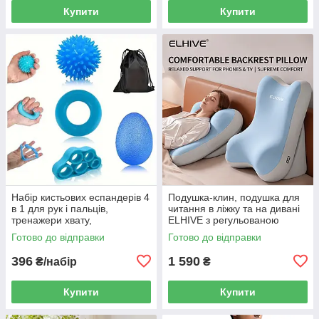
Купити
Купити
Набір кистьових еспандерів 4
Подушка-клин, подушка для
в 1 для рук і пальців,
читання в ліжку та на дивані
тренажери хвату,
ELHIVE з регульованою
відновлення кисті та
опорою для спини, шиї й ніг,
Готово до відправки
Готово до відправки
антистресові м’ячики
Memory Foam
396
1 590
₴/набір
₴
Купити
Купити