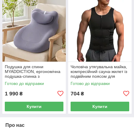
Подушка для спини
Чоловіча утягувальна майка,
MYADDICTION, ергономічна
компресійний сауна-жилет із
подушка-спинка з
подвійним поясом для
підголівником для ліжка та
тренувань, розмір XL, чорний
Готово до відправки
Готово до відправки
дивана 55×40×25 см
1 990
704
₴
₴
Купити
Купити
Про нас