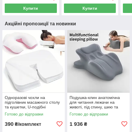
Довжина 45 см 1 штука
колін для робіт у саду
Купити
Купити
Акційні пропозиції та новинки
Одноразові чохли на
Подушка-клин анатомічна
підголівник масажного столу
для читання лежачи на
та кушетки, U-подібні
животі, під спину, шию та
серветки для обличчя 100 шт.
ноги, Memory Foam, сіра
Готово до відправки
Готово до відправки
38×28 см
56×36×21 см
390
1 936
₴/комплект
₴