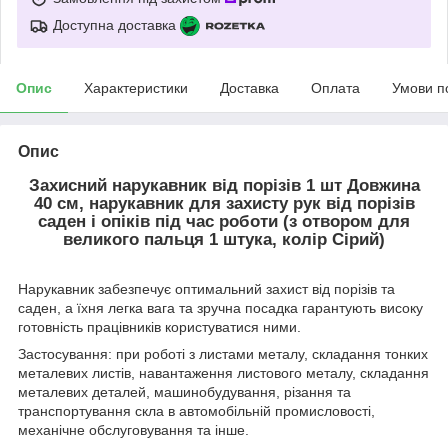
Доступна доставка
Опис
Характеристики
Доставка
Оплата
Умови п
Опис
Захисний нарукавник від порізів 1 шт Довжина
40 см
, нарукавник для захисту рук від порізів
саден і опіків під час роботи (з отвором для
великого пальця
1 штука, колір Сірий)
Hарукавник забезпечує оптимальний захист від порізів та
саден, а їхня легка вага та зручна посадка гарантують високу
готовність працівників користуватися ними.
Застосування: при роботі з листами металу, складання тонких
металевих листів, навантаження листового металу, складання
металевих деталей, машинобудування, різання та
транспортування скла в автомобільній промисловості,
механічне обслуговування та інше.