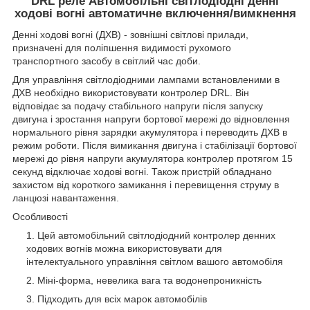
DRL реле Автомобільні світлодіодні денні
ходові вогні автоматичне включення/вимкнення
Денні ходові вогні (ДХВ) - зовнішні світлові прилади,
призначені для поліпшення видимості рухомого
транспортного засобу в світлий час доби.
Для управління світлодіодними лампами встановленими в
ДХВ необхідно використовувати контролер DRL. Він
відповідає за подачу стабільного напруги після запуску
двигуна і зростання напруги бортової мережі до відновлення
нормального рівня зарядки акумулятора і переводить ДХВ в
режим роботи. Після вимикання двигуна і стабілізації бортової
мережі до рівня напруги акумулятора контролер протягом 15
секунд відключає ходові вогні. Також пристрій обладнано
захистом від короткого замикання і перевищення струму в
ланцюзі навантаження.
Особливості
Цей автомобільний світлодіодний контролер денних
ходових вогнів можна використовувати для
інтелектуального управління світлом вашого автомобіля
Міні-форма, невелика вага та водонепроникність
Підходить для всіх марок автомобілів