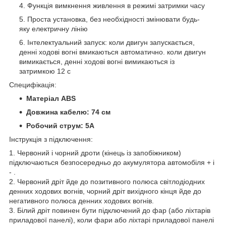
Функція вимкнення живлення в режимі затримки часу
Проста установка, без необхідності змінювати будь-
яку електричну лінію
Інтелектуальний запуск: коли двигун запускається,
денні ходові вогні вмикаються автоматично. коли двигун
вимикається, денні ходові вогні вимикаються із
затримкою 12 с
Специфікація:
Матеріал ABS
Довжина кабелю: 74 см
Робочий струм: 5А
Інструкція з підключення:
1. Червоний і чорний дроти (кінець із запобіжником)
підключаються безпосередньо до акумулятора автомобіля + і
- .
2. Червоний дріт йде до позитивного полюса світлодіодних
денних ходових вогнів, чорний дріт вихідного кінця йде до
негативного полюса денних ходових вогнів.
3. Білий дріт повинен бути підключений до фар (або ліхтарів
приладової панелі), коли фари або ліхтарі приладової панелі