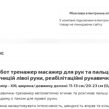
У компанії підключені електро
товар не покидаючи сайту.
бот тренажер масажер для рук та пальців
нкцій лівої руки, реабілітаційні рукавич
мір - XXL ширина/довжину долоні: 11-13 см/20-23 см (О
авичка-тренажер автоматично згинає та розгинає пальці
дажу є також для правої руки.
на налаштовувати інтенсивність, швидкість вправ та кіль