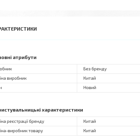
РАКТЕРИСТИКИ
новні атрибути
обник
Без бренду
їна виробник
Китай
н
Новий
ристувальницькі характеристики
їна реєстрації бренду
Китай
їна-виробник товару
Китай