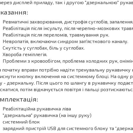
через дисплей приладу, так і другою "дзеркальною" рукав
казання:
Ревматичні захворювання, дистрофія суглобів, запалення
Реабілітація після інсульту, після черепно-мозкових тра
Реабілітація після переломів, травмування рук.
Невропатія, включаючи синдром зап'ясткового каналу.
Скутість у суглобах, біль у суглобах.
Хвороба геміплегія.
Проблеми з кровообігом, проблема холодних рук, онімінн
 початку вправи потрібно надіти тренувальну рукавичку 
иснути кнопку включення на системному блоці. На одну р
у - дзеркальну. Після цього по шлангу в рукавичку подає
скатися, потім відкачується повітря і пальці розтискаютьс
мплектація:
Реабілітаційна рукавичка ліва
"дзеркальна" рукавичка (на іншу руку)
системний блок
зарядний пристрій USB для системного блоку та “дзерк