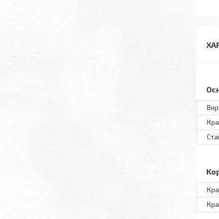
ХА
Ос
Вир
Кра
Ста
Ко
Кра
Кра