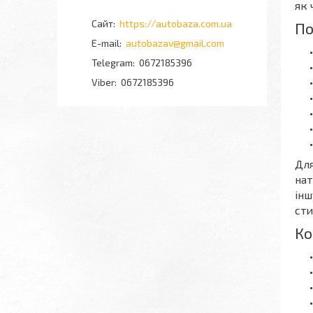
як 
https://autobaza.com.ua
По
autobazav@gmail.com
0672185396
0672185396
Для
нат
інш
сти
Ко