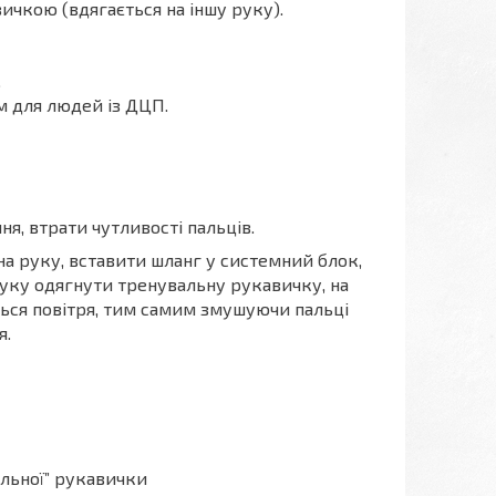
ичкою (вдягається на іншу руку).
.
вм для людей із ДЦП.
я, втрати чутливості пальців.
на руку, вставити шланг у системний блок,
уку одягнути тренувальну рукавичку, на
ться повітря, тим самим змушуючи пальці
я.
альної” рукавички