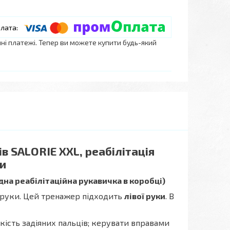
нні платежі. Тепер ви можете купити будь-який
 SALORIE XXL​, реабілітація
ки
дна реабілітаційна рукавичка в коробці)
 руки. Цей тренажер підходить
лівої руки
. В
кість задіяних пальців; керувати вправами