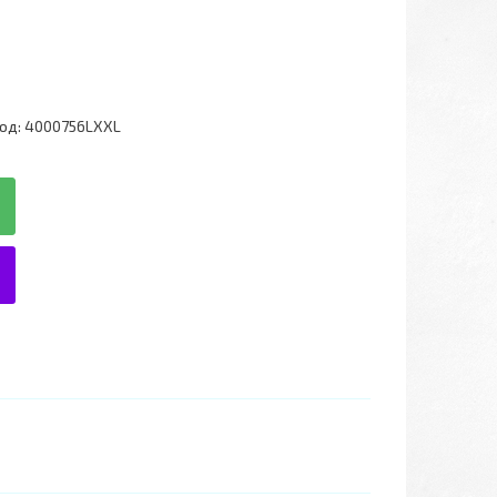
од:
4000756LXXL