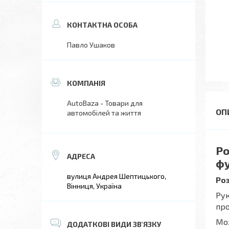
Павло Ушаков
AutoBaza - Товари для
автомобілей та життя
Ро
фу
вулиця Андрея Шептицького,
Роз
Вінниця, Україна
Рук
про
Мож