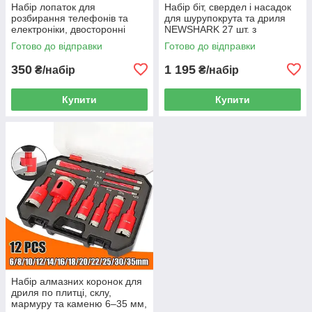
Набір лопаток для
Набір біт, свердел і насадок
розбирання телефонів та
для шурупокрута та дриля
електроніки, двосторонні
NEWSHARK 27 шт. з
металеві інструменти для
головками 8–10 мм,
Готово до відправки
Готово до відправки
відкривання корпусів 6 шт.
коронкою 51 мм і
подовжувачем у кейсі
350
1 195
₴/набір
₴/набір
Купити
Купити
Набір алмазних коронок для
дриля по плитці, склу,
мармуру та каменю 6–35 мм,