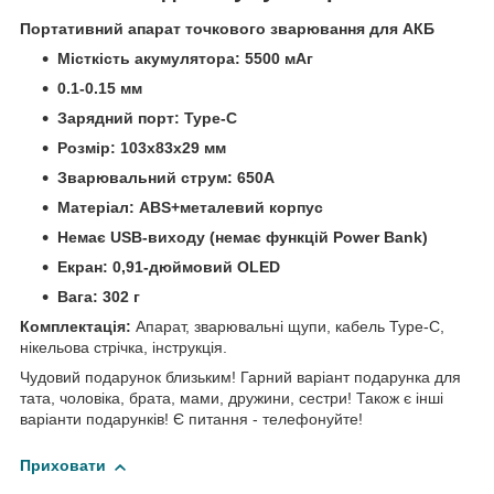
Портативний апарат точкового зварювання для АКБ
Місткість акумулятора: 5500 мАг
0.1-0.15 мм
Зарядний порт: Type-C
Розмір: 103x83x29 мм
Зварювальний струм: 650А
Матеріал: ABS+металевий корпус
Немає USB-виходу (немає функцій Power Bank)
Екран: 0,91-дюймовий OLED
Вага: 302 г
Комплектація:
Апарат, зварювальні щупи, кабель Type-C,
нікельова стрічка, інструкція.
Чудовий подарунок близьким! Гарний варіант подарунка для
тата, чоловіка, брата, мами, дружини, сестри! Також є інші
варіанти подарунків! Є питання - телефонуйте!
Приховати