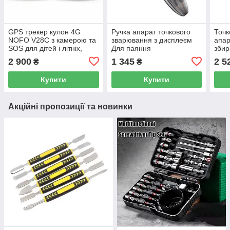
GPS трекер кулон 4G
Ручка апарат точкового
Точк
NOFO V28C з камерою та
зварювання з дисплеєм
апар
SOS для дітей і літніх,
Для паяння
збир
IP67
18650/26650/36650,
1865
2 900
1 345
2 5
₴
₴
Портативний точковий
ножн
зварювальний апарат
Купити
Купити
Docreate 757
Акційні пропозиції та новинки