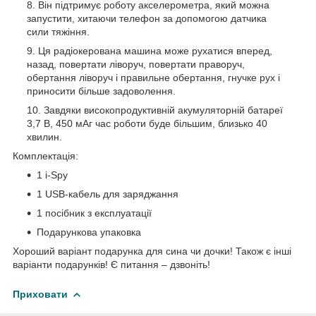
Він підтримує роботу акселерометра, який можна
запустити, хитаючи телефон за допомогою датчика
сили тяжіння.
Ця радіокерована машина може рухатися вперед,
назад, повертати ліворуч, повертати праворуч,
обертання ліворуч і правильне обертання, гнучке рух і
приносити більше задоволення.
Завдяки високопродуктивній акумуляторній батареї
3,7 В, 450 мАг час роботи буде більшим, близько 40
хвилин.
Комплектація:
1 i-Spy
1 USB-кабель для заряджання
1 посібник з експлуатації
Подарункова упаковка
Хороший варіант подарунка для сина чи дочки! Також є інші
варіанти подарунків! Є питання – дзвоніть!
Приховати