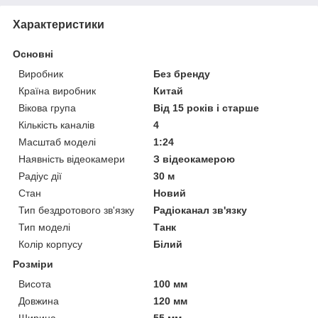
Характеристики
Основні
Виробник
Без бренду
Країна виробник
Китай
Вікова група
Від 15 років і старше
Кількість каналів
4
Масштаб моделі
1:24
Наявність відеокамери
З відеокамерою
Радіус дії
30 м
Стан
Новий
Тип бездротового зв'язку
Радіоканал зв'язку
Тип моделі
Танк
Колір корпусу
Білий
Розміри
Висота
100 мм
Довжина
120 мм
Ширина
55 мм