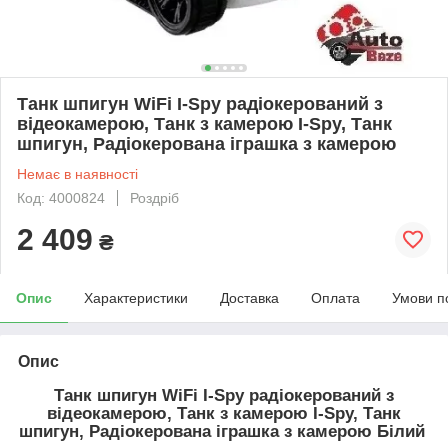
Танк шпигун WiFi I-Spy радіокерований з
відеокамерою, Танк з камерою I-Spy, Танк
шпигун, Радіокерована іграшка з камерою
Немає в наявності
Код: 4000824
Роздріб
2 409
₴
Опис
Характеристики
Доставка
Оплата
Умови п
Опис
Танк шпигун WiFi I-Spy радіокерований з
відеокамерою, Танк з камерою I-Spy, Танк
шпигун, Радіокерована іграшка з камерою Білий