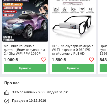
Машинка гоночна з
HD 2.7K окуляри-камера з
Прис
дистанційним керуванням
Wi-Fi, екраном 0.96" IPS
вушн
2.4Ghz WiFi FPV 1080P
та зйомкою у Full HD
1296
HD камерою керування
Зйомка відео та фото без
iPho
1 069
1 590
848
₴
₴
від першої особи FPV
рук
21*11*9 см 500mah
Купити
Купити
Про нас
90% позитивних з 885 відгуків за рік
Працює з 10.12.2010