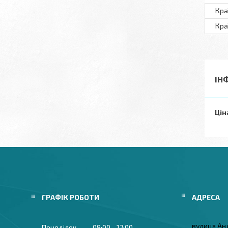
Кра
Кра
ІН
Цін
ГРАФІК РОБОТИ
вулиця Ан
Понеділок
09:00
17:00