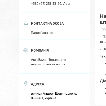
+380 (67) 218-53-96
Viber
На
ш
- Х
Павло Ушаков
- П
вик
- В
Тех
AutoBaza - Товари для
автомобілей та життя
Діа
вулиця Андрея Шептицького,
Вінниця, Україна