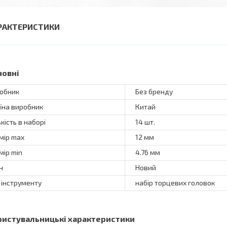
РАКТЕРИСТИКИ
новні
обник
Без бренду
їна виробник
Китай
ькість в наборі
14 шт.
мір max
12 мм
мір min
4.76 мм
н
Новий
 інструменту
набір торцевих головок
ристувальницькі характеристики