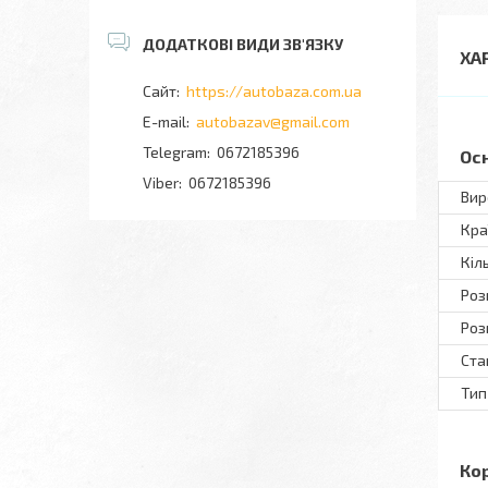
ХА
https://autobaza.com.ua
autobazav@gmail.com
0672185396
Ос
0672185396
Вир
Кра
Кіл
Роз
Роз
Ста
Тип
Ко