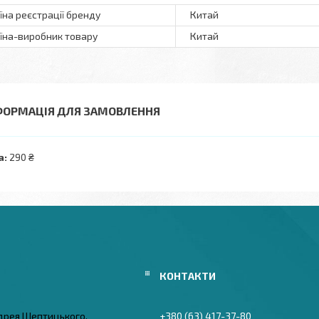
їна реєстрації бренду
Китай
їна-виробник товару
Китай
ФОРМАЦІЯ ДЛЯ ЗАМОВЛЕННЯ
а:
290 ₴
дрея Шептицького,
+380 (63) 417-37-80