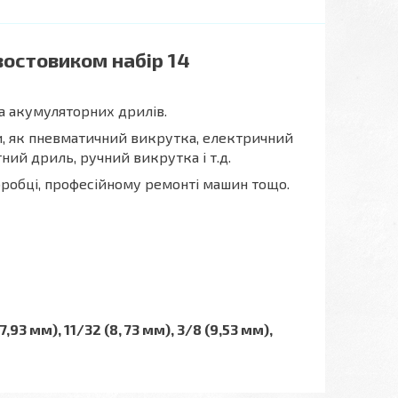
востовиком набір 14
а акумуляторних дрилів.
ти, як пневматичний викрутка, електричний
ий дриль, ручний викрутка і т.д.
бробці, професійному ремонті машин тощо.
(7,93 мм), 11/32 (8, 73 мм), 3/8 (9,53 мм),