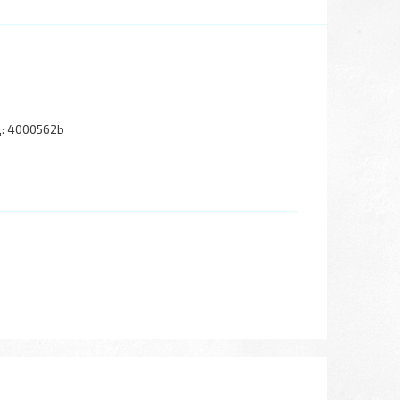
:
4000562b