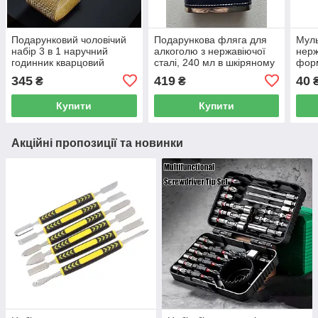
Подарунковий чоловічий
Подарункова фляга для
Муль
набір 3 в 1 наручний
алкоголю з нержавіючої
нерж
годинник кварцовий
сталі, 240 мл в шкіряному
форм
діловий браслет і намисто
чохлі
чох
345
419
40
₴
₴
скорпіон, подарунковий
набір DEYROS
Купити
Купити
Акційні пропозиції та новинки