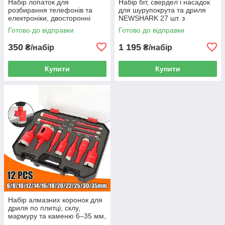
Набір лопаток для
Набір біт, свердел і насадок
розбирання телефонів та
для шурупокрута та дриля
електроніки, двосторонні
NEWSHARK 27 шт. з
металеві інструменти для
головками 8–10 мм,
Готово до відправки
Готово до відправки
відкривання корпусів 6 шт.
коронкою 51 мм і
подовжувачем у кейсі
350
1 195
₴/набір
₴/набір
Купити
Купити
Набір алмазних коронок для
дриля по плитці, склу,
мармуру та каменю 6–35 мм,
12 шт. у кейсі