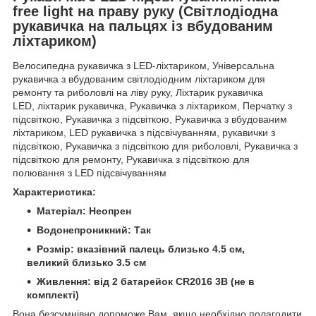
free light на праву руку (Світлодіодна
рукавичка на пальцях із вбудованим
ліхтариком)
Велосипедна рукавичка з LED-ліхтариком, Універсальна
рукавичка з вбудованим світлодіодним ліхтариком для
ремонту та риболовлі на ліву руку, Ліхтарик рукавичка
LED, ліхтарик рукавичка, Рукавичка з ліхтариком, Перчатку з
підсвіткою, Рукавичка з підсвіткою, Рукавичка з вбудованим
ліхтариком, LED рукавичка з підсвічуванням, рукавички з
підсвіткою, Рукавичка з підсвіткою для риболовлі, Рукавичка з
підсвіткою для ремонту, Рукавичка з підсвіткою для
полювання з LED підсвічуванням
Характеристика:
Матеріал: Неопрен
Водонепроникний: Так
Розмір: вказівний палець близько 4.5 см,
великий близько 3.5 см
Живлення: від 2 батарейок CR2016 3В (не в
комплекті)
Вона безсумнівно допоможе Вам, якщо необхідно полагодити