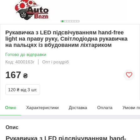
Рукавичка з LED підсвічуванням hand-free
light на праву руку, Світлодіодна рукавичка
на пальцях із вбудованим ліхтариком
Готово до відправки
Код: 4000163r
Опт і роздріб
167
₴
120 ₴
від 3 шт.
Опис
Характеристики
Доставка
Оплата
Умови п
Опис
Рукавичка з LED підсвічуванням hand-