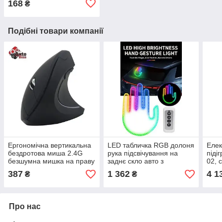
168
₴
пальцях із вбудованим
ліхтариком
Подібні товари компанії
Ергономічна вертикальна
LED табличка RGB долоня
Елек
бездротова миша 2.4G
рука підсвічування на
піді
безшумна мишка на праву
заднє скло авто з
02, 
руку для комп'ютерних
дистанційним керуванням
водо
387
1 362
4 1
₴
₴
ігор та роботи,
- вітання, середній
нагрі
комп'ютерна мишка
палець, жест подяки
Про нас