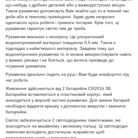
що-небудь з дрібних деталей або у важкодоступних місцях.
Також рукавички допоможуть Вам знайти що-то в темний час
доби або в темному приміщенні. Адже дуже незручно
одночасно щось робити і тримати ліхтарик. Крім того, ці
рукавички гарантує світло там де треба.
Рукавички виконані з неопрену. Це ультратонкий
водонепроникний матеріал товщиною 0,5 мм. Також є
підкладка з найм'якішого матеріалу. Завдяки тому що
водонепроникні рукавички то їх можна використовувати навіть
у важких умовах і не бояться, що волога призведе до
псування рукавичок.
Рукавичка ідеально сидить на руці і Вам буде комфортно під
час роботи.
Живлення здійснюється від 2 батарейок CR2016 3В.
Батарейки вставляються в пластиковий корпус, який
знаходиться у верхній частині рукавички. Для заміни батарей
необхідно відкрити кришку з допомогою викрутки і замінити
батарейки.
Світло забезпечується 2 світлодіодними лампочками, які
знаходяться на вказівному і великому пальці. Ці світлодіодні
лампочки володіють достатньою яскравістю щоб
пересуватися навіть у темному лісі.