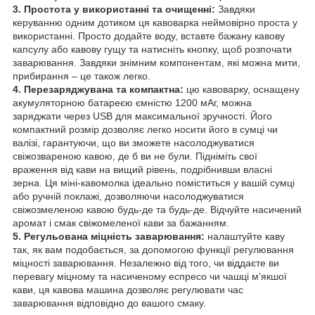
3. Простота у використанні та очищенні:
Завдяки
керуванню одним дотиком ця кавоварка неймовірно проста у
використанні. Просто додайте воду, вставте бажану кавову
капсулу або кавову гущу та натисніть кнопку, щоб розпочати
заварювання. Завдяки знімним компонентам, які можна мити,
прибирання – це також легко.
4. Перезаряджувана та компактна:
цю кавоварку, оснащену
акумуляторною батареєю ємністю 1200 мАг, можна
заряджати через USB для максимальної зручності. Його
компактний розмір дозволяє легко носити його в сумці чи
валізі, гарантуючи, що ви зможете насолоджуватися
свіжозвареною кавою, де б ви не були. Підніміть свої
враження від кави на вищий рівень, подрібнивши власні
зерна. Ця міні-кавомолка ідеально поміститься у вашій сумці
або ручній поклажі, дозволяючи насолоджуватися
свіжозмеленою кавою будь-де та будь-де. Відчуйте насичений
аромат і смак свіжомеленої кави за бажанням.
5. Регульована міцність заварювання:
налаштуйте каву
так, як вам подобається, за допомогою функції регулювання
міцності заварювання. Незалежно від того, чи віддаєте ви
перевагу міцному та насиченому еспресо чи чашці м’якшої
кави, ця кавова машина дозволяє регулювати час
заварювання відповідно до вашого смаку.