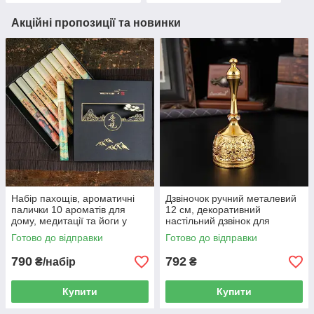
Акційні пропозиції та новинки
Набір пахощів, ароматичні
Дзвіночок ручний металевий
палички 10 ароматів для
12 см, декоративний
дому, медитації та йоги у
настільний дзвінок для
подарунковій коробці 21 см
церемоній і подарунка,
Готово до відправки
Готово до відправки
золотистий
790
792
₴/набір
₴
Купити
Купити