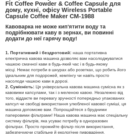
Fit Coffee Powder & Coffee Capsule для
дому, кухні, офісу Wireless Portable
Capsule Coffee Maker CM-1988
Кавоварка не може кип'ятити воду та
подрібнювати каву в зернах, ви повинні
додати до неї гарячу воду!
1. Портативний і бездротовий:
наша портативна
електрична кавова машина дозволяє вам насолоджуватися
чашкою смачної кави в будь-який час і в будь-якому
місці. Немає потреби в шнурах або розетках, що робить його
ідеальним для подорожей, кемпінгу чи навіть просто
насолоди чашкою кави в дорозі.
2. Сумісність:
Ця універсальна кавова машина сумісна як з
кавовими капсулами, так і з меленою кавою. Незалежно від
того, віддаєте ви перевагу зручності попередньо упакованих
капсул чи свободі використання улюбленої кавової суміші, ця
машина допоможе вам. Попрощайтеся з брудними
паперовими фільтрами! Наша кавова машина має спеціальну
систему фільтрів, яка усуває потребу в одноразових
фільтрах. Просто промийте фільтр після використання,
забезпечуючи стабільне й екологічне пивоваріння.