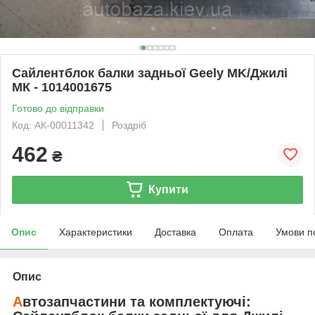
Сайлентблок балки задньої Geely MK/Джилі
МК - 1014001675
Готово до відправки
Код: АК-00011342
Роздріб
462
₴
Купити
Опис
Характеристики
Доставка
Оплата
Умови п
Опис
А
втозапчастини та комплектуючі: