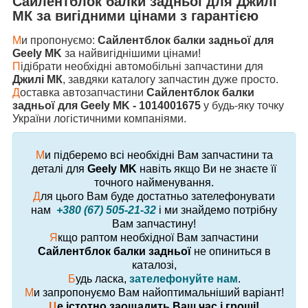
Сайлентблок балки задньої
для
Джилі
МК
за вигідними цінами з гарантією
М
и пропонуємо:
Сайлентблок балки задньої для
Geely MK
за найвигіднішими цінами!
П
ідібрати необхідні автомобільні запчастини для
Джилі МК
, завдяки каталогу запчастин дуже просто.
Д
оставка автозапчастини
Сайлентблок балки
задньої для Geely MK - 1014001675
у будь-яку точку
України логістичними компаніями.
М
и підберемо всі необхідні Вам запчастини та
деталі для
Geely MK
навіть якщо Ви не знаєте її
точного найменування.
Д
ля цього Вам буде достатньо зателефонувати
нам
+380 (67) 505-21-32
і ми знайдемо потрібну
Вам запчастину!
Я
кщо раптом необхідної Вам запчастини
Сайлентблок балки задньої
не опиниться в
каталозі,
Б
удь ласка,
зателефонуйте нам
.
М
и запропонуємо Вам найоптимальніший варіант!
Ц
е істотно заощадить Ваш час і гроші!