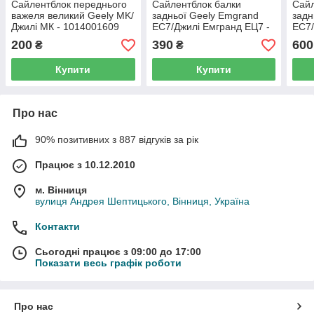
Сайлентблок переднього
Сайлентблок балки
Сайл
важеля великий Geely MK/
задньої Geely Emgrand
задн
Джилі МК - 1014001609
EC7/Джилі Емгранд ЕЦ7 -
EC7/
1064001664
106
200
390
600
₴
₴
Купити
Купити
Про нас
90% позитивних з 887 відгуків за рік
Працює з 10.12.2010
м. Вінниця
вулиця Андрея Шептицького, Вінниця, Україна
Контакти
Сьогодні працює з 09:00 до 17:00
Показати весь графік роботи
Про нас