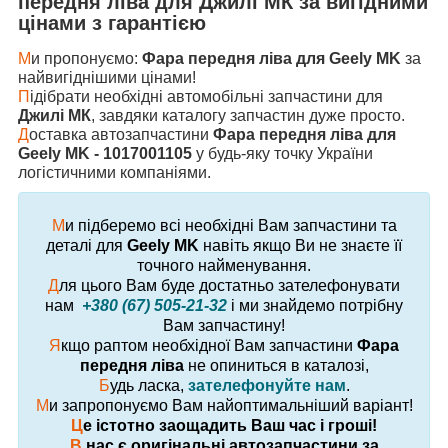
передня ліва
для
Джилі МК
за вигідними
цінами з гарантією
М
и пропонуємо:
Фара передня ліва для Geely MK
за
найвигіднішими цінами!
П
ідібрати необхідні автомобільні запчастини для
Джилі МК
, завдяки каталогу запчастин дуже просто.
Д
оставка автозапчастини
Фара передня ліва для
Geely MK - 1017001105
у будь-яку точку України
логістичними компаніями.
М
и підберемо всі необхідні Вам запчастини та
деталі для
Geely MK
навіть якщо Ви не знаєте її
точного найменування.
Д
ля цього Вам буде достатньо зателефонувати
нам
+380 (67) 505-21-32
і ми знайдемо потрібну
Вам запчастину!
Я
кщо раптом необхідної Вам запчастини
Фара
передня ліва
не опиниться в каталозі,
Б
удь ласка,
зателефонуйте нам
.
М
и запропонуємо Вам найоптимальніший варіант!
Ц
е істотно заощадить Ваш час і гроші!
В
нас є оригінальні автозапчастини за