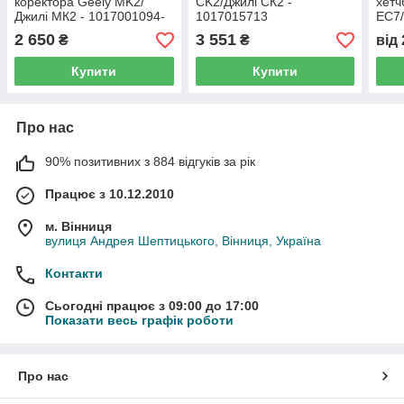
коректора Geely MK2/
CK2/Джилі СК2 -
хетч
Джилі МК2 - 1017001094-
1017015713
EC7/
01
1067
2 650
3 551
₴
₴
від
Купити
Купити
Про нас
90% позитивних з 884 відгуків за рік
Працює з 10.12.2010
м. Вінниця
вулиця Андрея Шептицького, Вінниця, Україна
Контакти
Сьогодні працює з 09:00 до 17:00
Показати весь графік роботи
Про нас