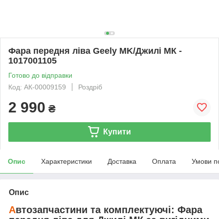
Фара передня ліва Geely MK/Джилі МК -
1017001105
Готово до відправки
Код: АК-00009159
Роздріб
2 990
₴
Купити
Опис
Характеристики
Доставка
Оплата
Умови п
Опис
А
втозапчастини та комплектуючі:
Фара