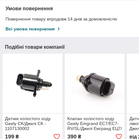
Умови повернення
Повернення товару впродовж 14 днів за домовленістю
Всі умови повернення
Подібні товари компанії
Датчик холостого ходу
Клапан холостого ходу
Датч
Geely CK/Джилі СК -
Geely Emgrand EC7/EC7-
ліво
1107130002
RV/SL/Джилі Емгранд ЕЦ7/
Джил
ЕЦ7-РВ/СЛ - 1136000240
розб
199
390
₴
₴
від