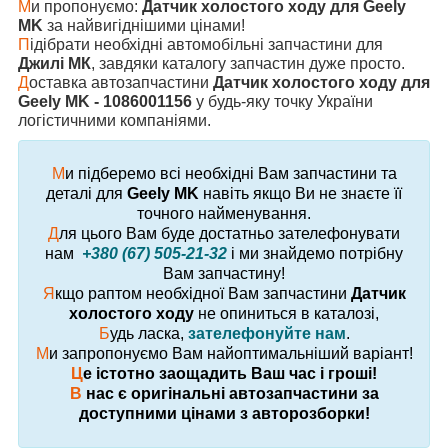
М
и пропонуємо:
Датчик холостого ходу для Geely
MK
за найвигіднішими цінами!
П
ідібрати необхідні автомобільні запчастини для
Джилі МК
, завдяки каталогу запчастин дуже просто.
Д
оставка автозапчастини
Датчик холостого ходу для
Geely MK - 1086001156
у будь-яку точку України
логістичними компаніями.
М
и підберемо всі необхідні Вам запчастини та
деталі для
Geely MK
навіть якщо Ви не знаєте її
точного найменування.
Д
ля цього Вам буде достатньо зателефонувати
нам
+380 (67) 505-21-32
і ми знайдемо потрібну
Вам запчастину!
Я
кщо раптом необхідної Вам запчастини
Датчик
холостого ходу
не опиниться в каталозі,
Б
удь ласка,
зателефонуйте нам
.
М
и запропонуємо Вам найоптимальніший варіант!
Ц
е істотно заощадить Ваш час і гроші!
В
нас є оригінальні автозапчастини за
доступними цінами з авторозборки!