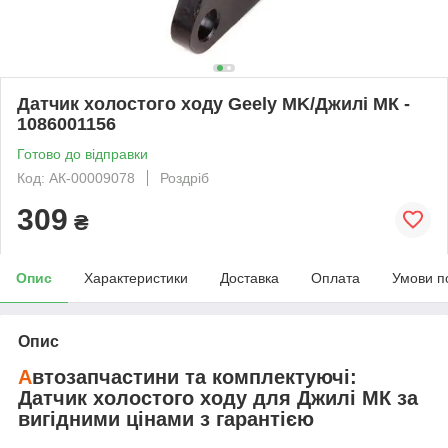
Датчик холостого ходу Geely MK/Джилі МК -
1086001156
Готово до відправки
Код: АК-00009078
Роздріб
309
₴
Опис
Характеристики
Доставка
Оплата
Умови п
Опис
А
втозапчастини та комплектуючі:
Датчик холостого ходу
для
Джилі МК
за
вигідними цінами з гарантією