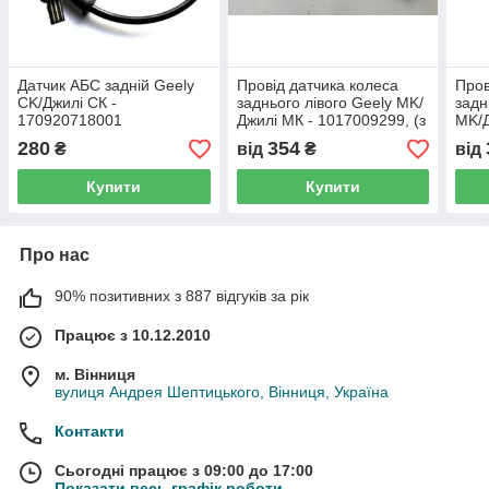
Датчик АБС задній Geely
Провід датчика колеса
Пров
CK/Джилі СК -
заднього лівого Geely MK/
задн
170920718001
Джилі МК - 1017009299, (з
MK/Д
розбірки)
1017
280
354
₴
від
₴
від
Купити
Купити
Про нас
90% позитивних з 887 відгуків за рік
Працює з 10.12.2010
м. Вінниця
вулиця Андрея Шептицького, Вінниця, Україна
Контакти
Сьогодні працює з 09:00 до 17:00
Показати весь графік роботи