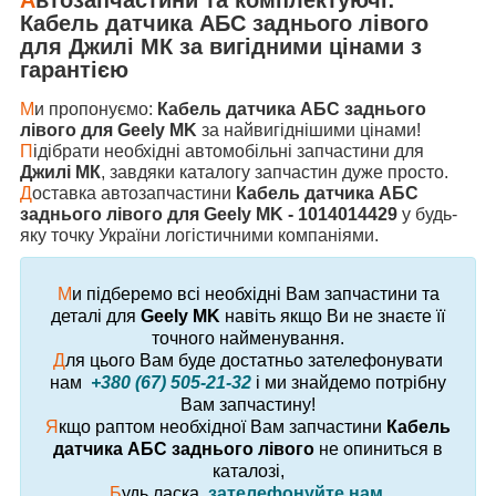
Кабель датчика АБС заднього лівого
для
Джилі МК
за вигідними цінами з
гарантією
М
и пропонуємо:
Кабель датчика АБС заднього
лівого для Geely MK
за найвигіднішими цінами!
П
ідібрати необхідні автомобільні запчастини для
Джилі МК
, завдяки каталогу запчастин дуже просто.
Д
оставка автозапчастини
Кабель датчика АБС
заднього лівого для Geely MK - 1014014429
у будь-
яку точку України логістичними компаніями.
М
и підберемо всі необхідні Вам запчастини та
деталі для
Geely MK
навіть якщо Ви не знаєте її
точного найменування.
Д
ля цього Вам буде достатньо зателефонувати
нам
+380 (67) 505-21-32
і ми знайдемо потрібну
Вам запчастину!
Я
кщо раптом необхідної Вам запчастини
Кабель
датчика АБС заднього лівого
не опиниться в
каталозі,
Б
удь ласка,
зателефонуйте нам
.