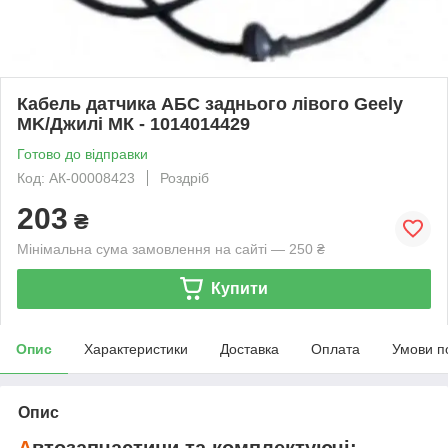
Кабель датчика АБС заднього лівого Geely
MK/Джилі МК - 1014014429
Готово до відправки
Код: АК-00008423
Роздріб
203
₴
Мінімальна сума замовлення на сайті — 250 ₴
Купити
Опис
Характеристики
Доставка
Оплата
Умови п
Опис
А
втозапчастини та комплектуючі: