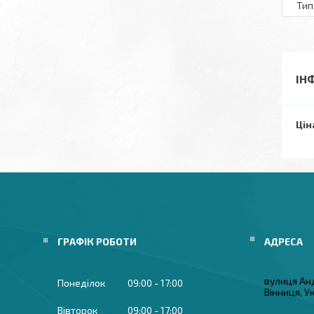
Тип
ІН
Цін
ГРАФІК РОБОТИ
вулиця Ан
Понеділок
09:00
17:00
Вінниця, У
Вівторок
09:00
17:00