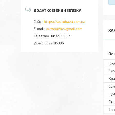
https://autobaza.com.ua
autobazav@gmail.com
ХА
0672185396
0672185396
Ос
Код
Вир
Кра
Сум
Сум
Ста
Тип