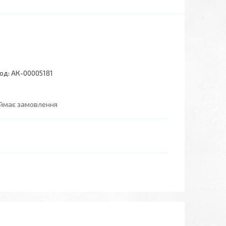
од:
АК-00005181
иймає замовлення