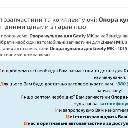
тозапчастини та комплектуючі:
Опора ку
гідними цінами з гарантією
 пропонуємо:
Опора кульова для Geely MK
за найвигідніш
дібрати необхідні автомобільні запчастини для
Джилі МК
, 
ставка автозапчастини
Опора кульова для Geely MK - 101
істичними компаніями.
М
и підберемо всі необхідні Вам запчастини та деталі для
Ge
найменування.
Д
ля цього Вам буде достатньо зателефонувати нам
+380 (
запчастину!
Я
кщо раптом необхідної Вам запчастини
Опора 
Б
удь ласка,
зателефону
М
и запропонуємо Вам найоптима
Ц
е істотно заощадить Ваш ч
В
нас є оригінальні автозапчастини за досту