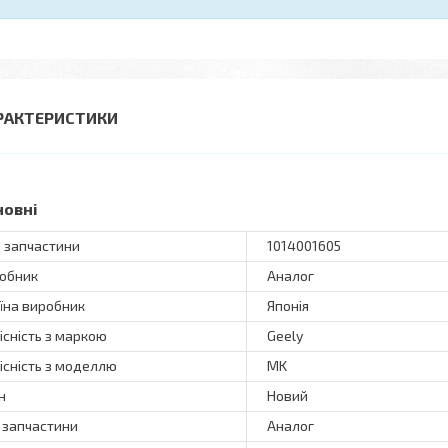
РАКТЕРИСТИКИ
новні
 запчастини
1014001605
обник
Аналог
їна виробник
Японія
існість з маркою
Geely
існість з моделлю
MK
н
Новий
 запчастини
Аналог