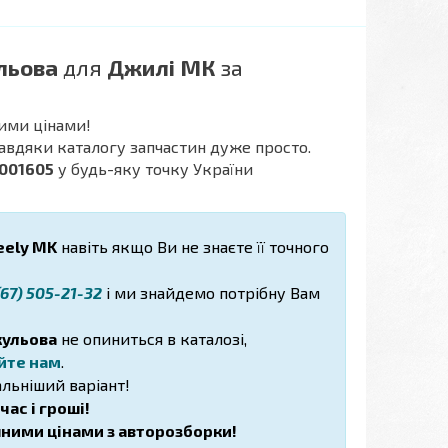
льова
для
Джилі МК
за
ими цінами!
завдяки каталогу запчастин дуже просто.
4001605
у будь-яку точку України
ely MK
навіть якщо Ви не знаєте її точного
67) 505-21-32
і ми знайдемо потрібну Вам
кульова
не опиниться в каталозі,
йте нам
.
льніший варіант!
ас і гроші!
пними цінами з авторозборки!