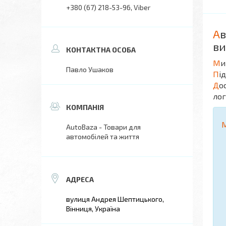
+380 (67) 218-53-96
Viber
А
в
ви
М
и
Павло Ушаков
П
і
Д
о
лог
AutoBaza - Товари для
автомобілей та життя
вулиця Андрея Шептицького,
Вінниця, Україна